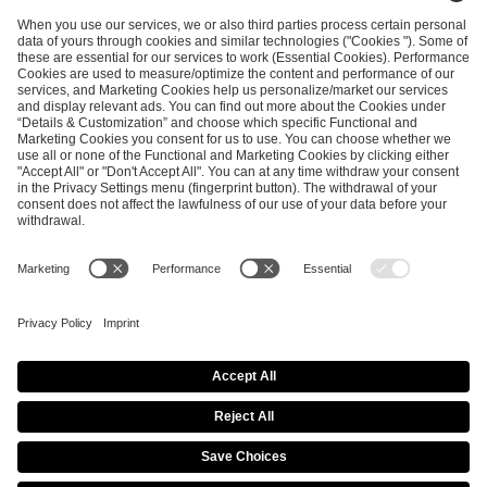
SEND MESSAGE
CAREER
MEDIA RIGHTS
BRAND PORTAL
Imprint
Privacy Policy
Cookie Policy
Terms of Use
Copyright Policy
Procurement Policy
Whistleblowing
Modern Slavery Statement
Security & Disclosure