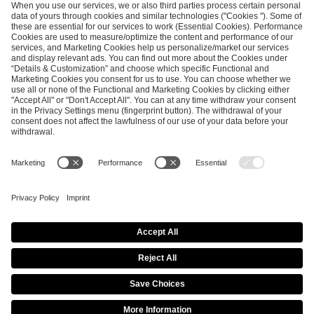
SEND MESSAGE
CAREER
MEDIA RIGHTS
BRAND PORTAL
Imprint
Privacy Policy
Cookie Policy
Terms of Use
Copyright Policy
Procurement Policy
Whistleblowing
Modern Slavery Statement
Security & Disclosure