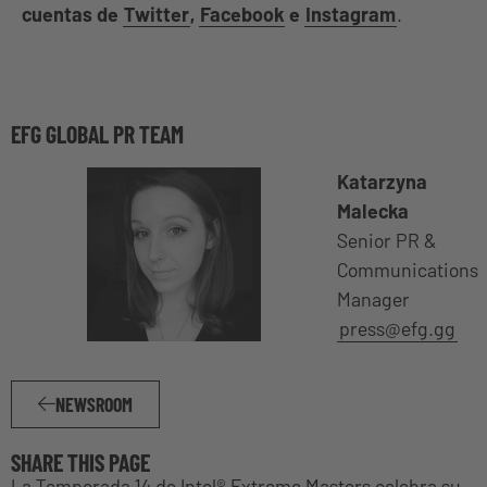
cuentas de
Twitter
,
Facebook
e
Instagram
.
EFG GLOBAL PR TEAM
Katarzyna
Malecka
Senior PR &
Communications
Manager
press@efg.gg
NEWSROOM
SHARE THIS PAGE
La Temporada 14 de Intel® Extreme Masters celebra su