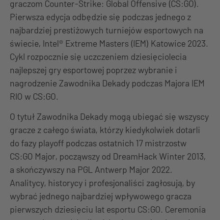
graczom Counter-Strike: Global Offensive (CS:GO).
Pierwsza edycja odbędzie się podczas jednego z
najbardziej prestiżowych turniejów esportowych na
świecie, Intel® Extreme Masters (IEM) Katowice 2023.
Cykl rozpocznie się uczczeniem dziesięciolecia
najlepszej gry esportowej poprzez wybranie i
nagrodzenie Zawodnika Dekady podczas Majora IEM
RIO w CS:GO.
O tytuł Zawodnika Dekady mogą ubiegać się wszyscy
gracze z całego świata, którzy kiedykolwiek dotarli
do fazy playoff podczas ostatnich 17 mistrzostw
CS:GO Major, począwszy od DreamHack Winter 2013,
a skończywszy na PGL Antwerp Major 2022.
Analitycy, historycy i profesjonaliści zagłosują, by
wybrać jednego najbardziej wpływowego gracza
pierwszych dziesięciu lat esportu CS:GO. Ceremonia