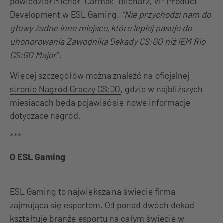
powiedział Michał “Carmac” Blicharz, VP Product
Development w ESL Gaming.
“Nie przychodzi nam do
głowy żadne inne miejsce, które lepiej pasuje do
uhonorowania Zawodnika Dekady CS:GO niż IEM Rio
CS:GO Major
“.
Więcej szczegółów można znaleźć na
oficjalnej
stronie Nagród Graczy CS:GO
, gdzie w najbliższych
miesiącach będą pojawiać się nowe informacje
dotyczące nagród.
***
O ESL Gaming
ESL Gaming to największa na świecie firma
zajmująca się esportem. Od ponad dwóch dekad
kształtuje branżę esportu na całym świecie w