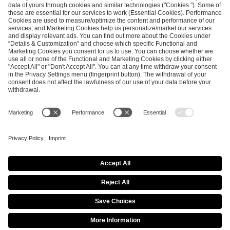
SEND MESSAGE
CAREER
MEDIA RIGHTS
BRAND PORTAL
Imprint
Privacy Policy
Cookie Policy
Terms of Use
Copyright Policy
Procurement Policy
Whistleblowing
Modern Slavery Statement
Security & Disclosure
© 2026 ESL FACEIT GROUP