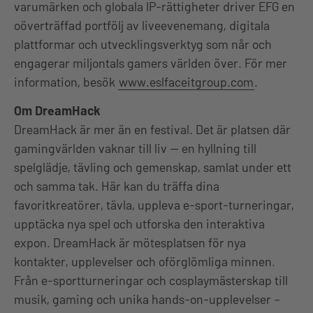
varumärken och globala IP-rättigheter driver EFG en
oöverträffad portfölj av liveevenemang, digitala
plattformar och utvecklingsverktyg som når och
engagerar miljontals gamers världen över. För mer
information, besök
www.eslfaceitgroup.com
.
Om DreamHack
DreamHack är mer än en festival. Det är platsen där
gamingvärlden vaknar till liv — en hyllning till
spelglädje, tävling och gemenskap, samlat under ett
och samma tak. Här kan du träffa dina
favoritkreatörer, tävla, uppleva e-sport-turneringar,
upptäcka nya spel och utforska den interaktiva
expon. DreamHack är mötesplatsen för nya
kontakter, upplevelser och oförglömliga minnen.
Från e-sportturneringar och cosplaymästerskap till
musik, gaming och unika hands-on-upplevelser –