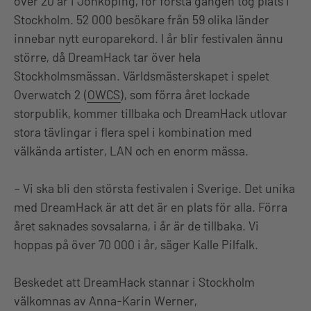
över 20 år i Jönköping, för första gången tog plats i
Stockholm. 52 000 besökare från 59 olika länder
innebar nytt europarekord. I år blir festivalen ännu
större, då DreamHack tar över hela
Stockholmsmässan. Världsmästerskapet i spelet
Overwatch 2 (
OWCS
), som förra året lockade
storpublik, kommer tillbaka och DreamHack utlovar
stora tävlingar i flera spel i kombination med
välkända artister, LAN och en enorm mässa.
– Vi ska bli den största festivalen i Sverige. Det unika
med DreamHack är att det är en plats för alla. Förra
året saknades sovsalarna, i år är de tillbaka. Vi
hoppas på över 70 000 i år, säger Kalle Pilfalk.
Beskedet att DreamHack stannar i Stockholm
välkomnas av Anna-Karin Werner,