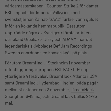
världsmästerskapen i Counter-Strike 2 för damer,
ESL Impact, där Imperial Valkyries, med
svenskstjärnan Zainab “zAAz” Turkie, vann guldet
inför en kokande hemmapublik. Dessutom
uppträdde några av Sveriges största artister,
däribland Greekazo, Dizzy och ADAAM, när det
legendariska skivbolaget Def Jam Recordings
Sweden anordnade en konsertkväll på plats.
Förutom DreamHack i Stockholm i november
offentliggör ägargruppen ESL FACEIT Group
ytterligare 4 festivaler: DreamHack Atlanta i USA
samt DreamHack Hyderabad i Indien, båda pågår
mellan 31 oktober och 2 november,
DreamHack
Shanghai
16-18 maj och
DreamHack Dallas
23-25
maj.