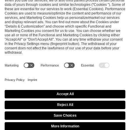
SEND MESSAGE
CAREER
MEDIA RIGHTS
BRAND PORTAL
Imprint
Privacy Policy
Cookie Policy
Terms of Use
Copyright Policy
Procurement Policy
Whistleblowing
Modern Slavery Statement
Security & Disclosure