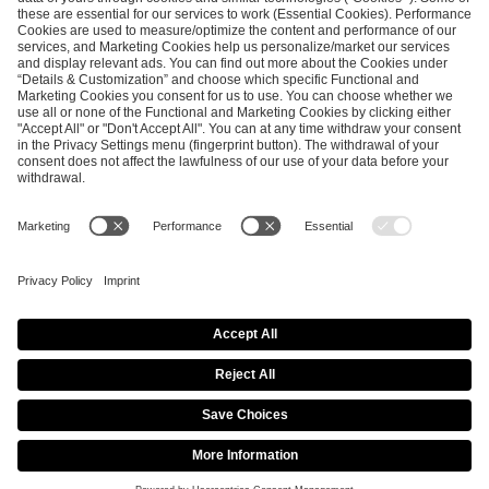
SEND MESSAGE
CAREER
MEDIA RIGHTS
BRAND PORTAL
Imprint
Privacy Policy
Cookie Policy
Terms of Use
Copyright Policy
Procurement Policy
Whistleblowing
Modern Slavery Statement
Security & Disclosure
© 2026 ESL FACEIT GROUP