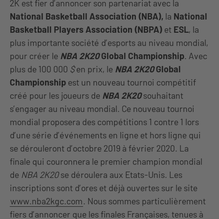
2K est fier d’annoncer son partenariat avec la
National Basketball Association (NBA),
la
National
Basketball Players Association (NBPA)
et
ESL
, la
plus importante société d’esports au niveau mondial,
pour créer le
NBA 2K20
Global Championship
. Avec
plus de 100 000
$
en prix, le
NBA 2K20
Global
Championship
est un nouveau tournoi compétitif
créé pour les joueurs de
NBA 2K20
souhaitant
s’engager au niveau mondial. Ce nouveau tournoi
mondial proposera des compétitions 1 contre 1 lors
d’une série d’événements en ligne et hors ligne qui
se dérouleront d’octobre 2019 à février 2020. La
finale qui couronnera le premier champion mondial
de
NBA 2K20
se déroulera aux Etats-Unis. Les
inscriptions sont d’ores et déjà ouvertes sur le site
www.nba2kgc.com
. Nous sommes particulièrement
fiers d’annoncer que les finales Françaises, tenues à