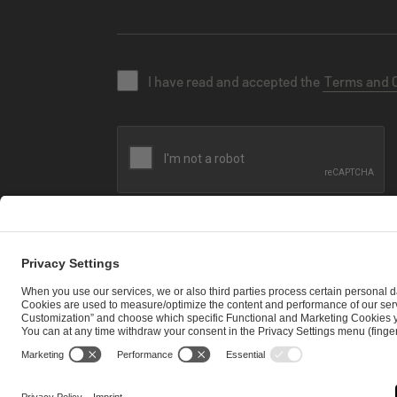
I have read and accepted the
Terms and 
SEND MESSAGE
CAREER
MEDIA RIGHTS
BRAND PORTAL