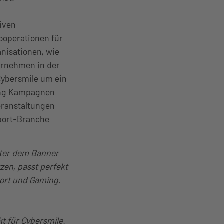
tiven
ooperationen für
nisationen, wie
ternehmen in der
Cybersmile um ein
ing Kampagnen
eranstaltungen
Sport-Branche
nter dem Banner
zen, passt perfekt
ort und Gaming.
kt für Cybersmile.