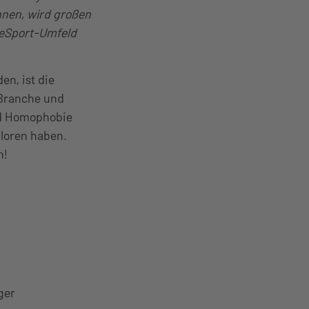
nnen, wird großen
d eSport-Umfeld
n, ist die
 Branche und
nd Homophobie
rloren haben.
n!
ger