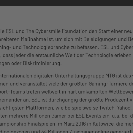
ie ESL und The Cybersmile Foundation den Start einer neu
er breiteren Maßnahme ist, um sich mit Beleidigungen und
ming- und Technologiebranche zu befassen. ESL und Cybe
n, dass jeder die erstaunliche Welt der Technologie erleben
ngen oder Diskriminierung.
 internationalen digitalen Unterhaltungsgruppe MTG ist das
en und veranstaltet viele der größten Gaming-Turniere d
Sport-Teams treten weltweit in hart umkämpften Wettbewe
neinander an. ESL ist durchgängig der größte Produzent v
wichtigsten Plattformen, wie beispielsweise Twitch, Yahoo
lten mehrere Millionen Gamer bei ESL Events ein, u.a. bei 
mpionship Finalspielen im März 2016 in Katowice, die meh
ion gezogen und 34 Millionen Zuschauer online generiert 