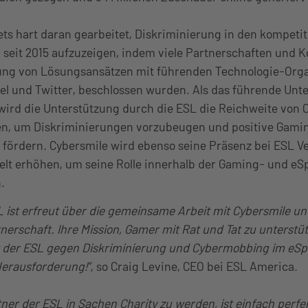
ets hart daran gearbeitet, Diskriminierung in den kompeti
seit 2015 aufzuzeigen, indem viele Partnerschaften und K
ung von Lösungsansätzen mit führenden Technologie-Orga
tel und Twitter, beschlossen wurden. Als das führende Un
wird die Unterstützung durch die ESL die Reichweite von 
en, um Diskriminierungen vorzubeugen und positive Gam
 fördern. Cybersmile wird ebenso seine Präsenz bei ESL V
elt erhöhen, um seine Rolle innerhalb der Gaming- und e
.
L ist erfreut über die gemeinsame Arbeit mit Cybersmile u
nerschaft. Ihre Mission, Gamer mit Rat und Tat zu unterstüt
der ESL gegen Diskriminierung und Cybermobbing im eSp
erausforderung!”
, so Craig Levine, CEO bei ESL America.
rtner der ESL in Sachen Charity zu werden, ist einfach perfe