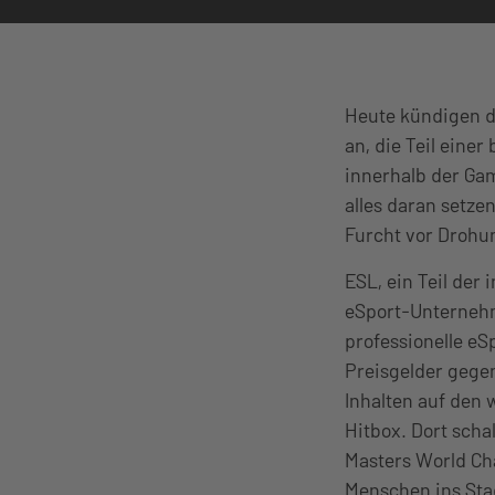
Heute kündigen d
an, die Teil ein
innerhalb der Ga
alles daran setze
Furcht vor Drohu
ESL, ein Teil der
eSport-Unternehm
professionelle e
Preisgelder gege
Inhalten auf den 
Hitbox. Dort scha
Masters World Cha
Menschen ins Stad