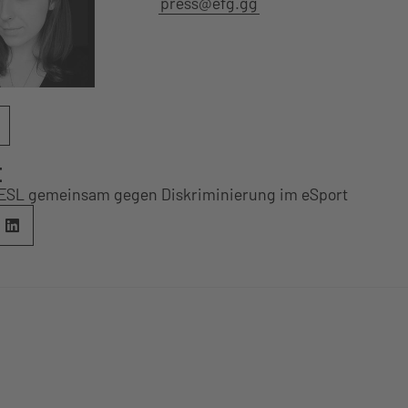
press@efg.gg
E
 ESL gemeinsam gegen Diskriminierung im eSport