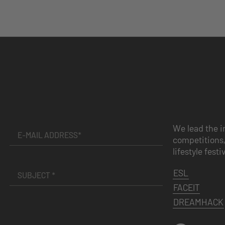
We lead the i
competitions,
lifestyle festi
ESL
FACEIT
DREAMHACK