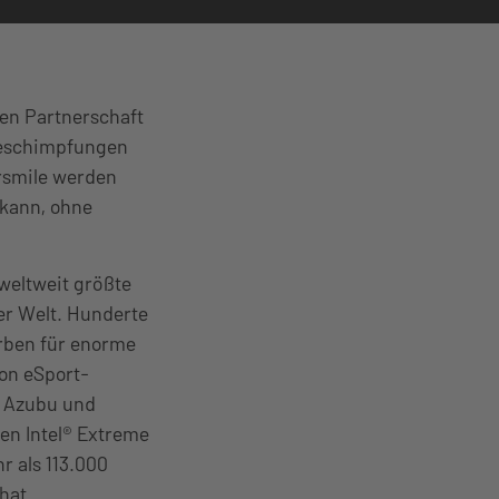
en Partnerschaft
 Beschimpfungen
rsmile werden
 kann, ohne
 weltweit größte
er Welt. Hunderte
rben für enorme
on eSport-
!, Azubu und
den Intel® Extreme
r als 113.000
hat.