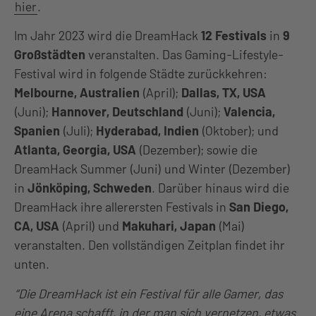
hier
.
Im Jahr 2023 wird die DreamHack
12 Festivals
in
9
Großstädten
veranstalten. Das Gaming-Lifestyle-
Festival wird in folgende Städte zurückkehren:
Melbourne, Australien
(April);
Dallas, TX, USA
(Juni);
Hannover, Deutschland
(Juni);
Valencia,
Spanien
(Juli);
Hyderabad, Indien
(Oktober); und
Atlanta, Georgia, USA
(Dezember); sowie die
DreamHack Summer (Juni) und Winter (Dezember)
in
Jönköping, Schweden
. Darüber hinaus wird die
DreamHack ihre allerersten Festivals in
San Diego,
CA, USA
(April) und
Makuhari, Japan
(Mai)
veranstalten. Den vollständigen Zeitplan findet ihr
unten.
“Die DreamHack ist ein Festival für alle Gamer, das
eine Arena schafft, in der man sich vernetzen, etwas