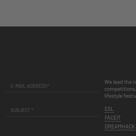
We lead the i
competitions,
lifestyle festi
ESL
FACEIT
DREAMHACK