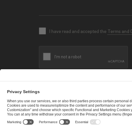
I have read and accepted the
Terms and 
SEND MESSAGE