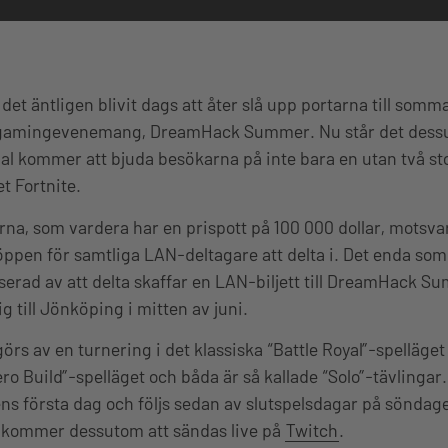
 det äntligen blivit dags att åter slå upp portarna till som
 gamingevenemang, DreamHack Summer. Nu står det dessut
l kommer att bjuda besökarna på inte bara en utan två sto
t Fortnite.
rna, som vardera har en prispott på 100 000 dollar, motsva
öppen för samtliga LAN-deltagare att delta i. Det enda som k
serad av att delta skaffar en LAN-biljett till DreamHack S
g till Jönköping i mitten av juni.
örs av en turnering i det klassiska “Battle Royal”-spelläg
ero Build”-spelläget och båda är så kallade “Solo”-tävlingar.
ens första dag och följs sedan av slutspelsdagar på sönd
 kommer dessutom att sändas live på
Twitch
.