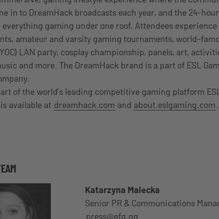
tune in to DreamHack broadcasts each year, and the 24-hour
 everything gaming under one roof. Attendees experience 
nts, amateur and varsity gaming tournaments, world-fam
C) LAN party, cosplay championship, panels, art, activiti
music and more. The DreamHack brand is a part of ESL Gami
company.
art of the world’s leading competitive gaming platform ES
is available at
dreamhack.com
and
about.eslgaming.com
.
TEAM
Katarzyna Malecka
Senior PR & Communications Mana
press@efg.gg