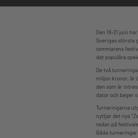
Den 18-21 juni har
Sveriges största
sommarens festiva
det populära spele
De två turneringa
miljon kronor, är 
den som är intres
dator och beger si
Turneringarna utg
nyttjar det nya “Z
redan på festival
Båda turneringar