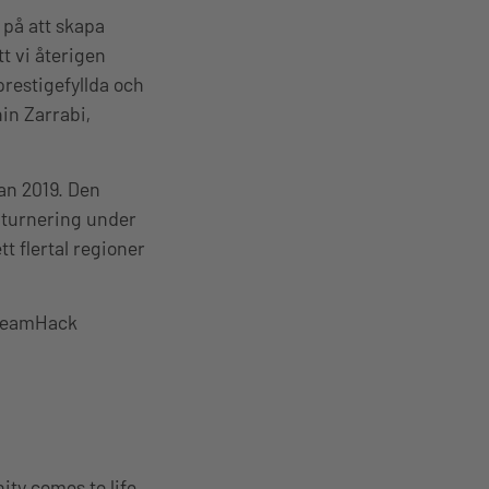
 på att skapa
t vi återigen
restigefyllda och
in Zarrabi,
an 2019. Den
N-turnering under
 flertal regioner
 DreamHack
ty comes to life.