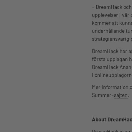
– DreamHack och F
upplevelser i vär
kommer att kunna 
underhållande tu
strategiansvarig
DreamHack har ar
första upplagan h
DreamHack Anahei
i onlineupplagor
Mer information o
Summer-
sajten
.
About DreamHa
DreamHack is an 