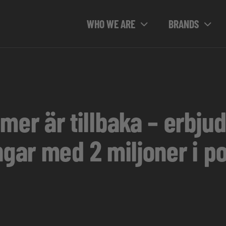
WHO WE ARE
BRANDS
r är tillbaka – erbju
ngar med 2 miljoner i p