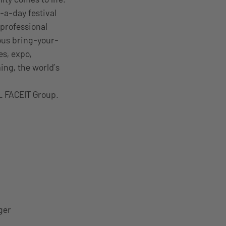
-a-day festival
professional
ous bring-your-
es, expo,
ng, the world’s
L FACEIT Group.
ger