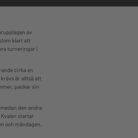
marupplagan av
om klart att
ra turneringar i
rande cirka en
rävs är alltså att
ummer, packar sin
et medan den andra
 Kvalen startar
agen och måndagen.