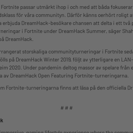
ortnite passar utmärkt ihop i och med att båda fokuserar
ldsklass för våra communityn. Därför känns oerhört roligt at
erbjuda DreamHack-besökare chansen att delta i ett två p
rneringar i Fortnite under DreamHack Summer, säger Shah
 på DreamHack.
rangerat storskaliga communityturneringar i Fortnite sed
ölls på DreamHack Winter 2019, följt av ytterligare en LA
m 2020. Under pandemin deltog massor av spelare från ett
na av DreamHack Open Featuring Fortnite-turneringarna.
m Fortnite-turneringarna finns att läsa på den officiella
# # #
ck
immersive, gaming lifestyle experience where the communi