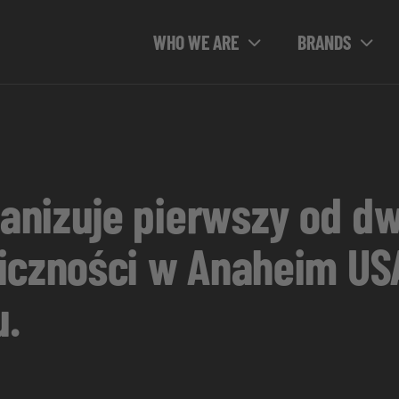
WHO WE ARE
BRANDS
nizuje pierwszy od dwó
iczności w Anaheim USA
u.