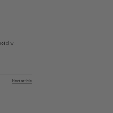
ności w
Next article