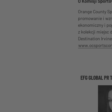
O Komisji Sport
Orange County Sp
promowanie i wzm
ekonomiczny i pop
z kolekcji miejsc
Destination Irvin
www.ocsportsco
EFG GLOBAL PR 