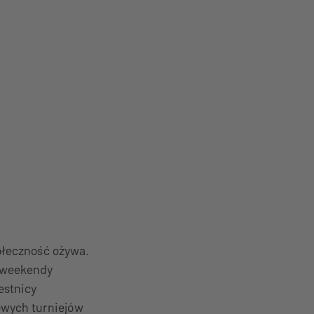
ołeczność ożywa.
e weekendy
estnicy
owych turniejów