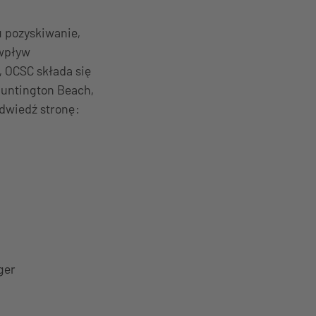
u pozyskiwanie,
 wpływ
, OCSC składa się
 Huntington Beach,
odwiedź stronę:
ger