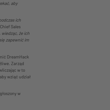
ekać, aby
podczas ich
Chief Sales
 wiedząc, że ich
się zapewnić im
zynić DreamHack
żliwe. Zarząd
liczając w to
aby wziąć udział
ogłoszony w