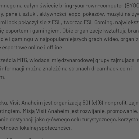
nnego na całym świecie bring-your-own-computer (BYOC)
y, paneli, sztuki, aktywności, expo, pokazów, muzyki na żyw
mHack połączył się z ESL, tworząc ESL Gaming, największ
ię esportem i gamingiem. Obie organizacje kształtują branż
cie i gamingu w najpopularniejszych grach wideo, organiz
 esportowe online i offline.
częścią MTG, wiodącej międzynarodowej grupy zajmującej s
 informacji można znaleźć na stronach dreamhack.com i
om.
ku, Visit Anaheim jest organizacją 501 (c)(6) nonprofit, zaj
tingiem. Misją Visit Anaheim jest rozwijanie, promowanie
nie destynacji jako głównego celu turystycznego, korzystn
tności lokalnej społeczności.