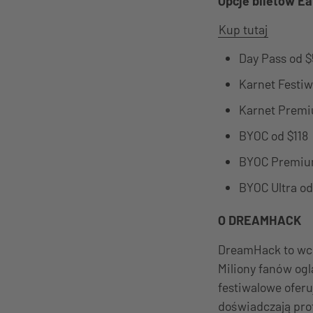
Opcje biletów Ear
Kup tutaj
Day Pass od $
Karnet Festiw
Karnet Premi
BYOC od $118
BYOC Premiu
BYOC Ultra o
O DREAMHACK
DreamHack to wci
Miliony fanów og
festiwalowe ofer
doświadczają pro