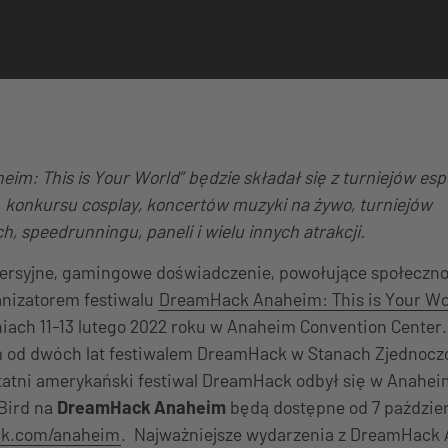
m: This is Your World” będzie składał się z turniejów es
o, konkursu cosplay, koncertów muzyki na żywo, turniejów
, speedrunningu, paneli i wielu innych atrakcji.
ersyjne, gamingowe doświadczenie, powołujące społeczno
anizatorem festiwalu
DreamHack Anaheim: This is Your Wo
niach 11-13 lutego 2022 roku w Anaheim Convention Center
 od dwóch lat festiwalem DreamHack w Stanach Zjednocz
statni amerykański festiwal DreamHack odbył się w Anahe
 Bird na
DreamHack Anaheim
będą dostępne od 7 paździer
k.com/anaheim
. Najważniejsze wydarzenia z DreamHack