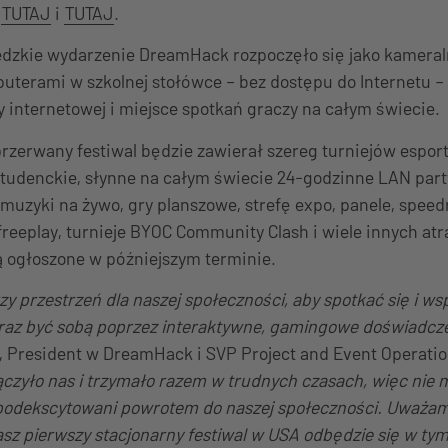
ć
TUTAJ
i
TUTAJ
.
dzkie wydarzenie DreamHack rozpoczęło się jako kameral
uterami w szkolnej stołówce – bez dostępu do Internetu –
ry internetowej i miejsce spotkań graczy na całym świecie.
rzerwany festiwal będzie zawierał szereg turniejów espor
e studenckie, słynne na całym świecie 24-godzinne LAN part
 muzyki na żywo, gry planszowe, strefę expo, panele, speed
ę freeplay, turnieje BYOC Community Clash i wiele innych at
ą ogłoszone w późniejszym terminie.
 przestrzeń dla naszej społeczności, aby spotkać się i ws
raz być sobą poprzez interaktywne, gamingowe doświadcz
 President w DreamHack i SVP Project and Event Operati
ączyło nas i trzymało razem w trudnych czasach, więc nie 
podekscytowani powrotem do naszej społeczności. Uważam
asz pierwszy stacjonarny festiwal w USA odbędzie się w t