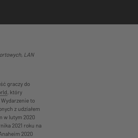
portowych, LAN
ść graczy do
rld
, który
. Wydarzenie to
onych z udziałem
im w lutym 2020
nika 2021 roku na
 Anaheim 2020