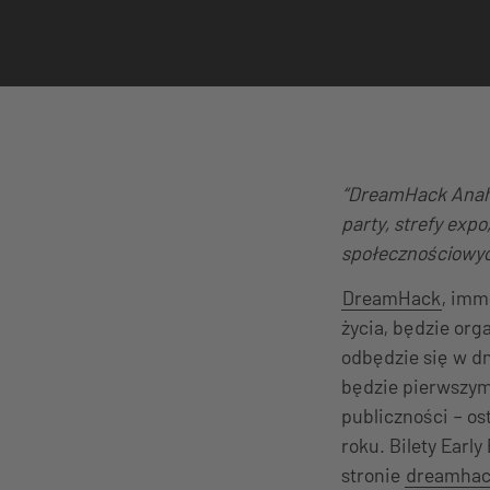
“DreamHack Anahei
party, strefy exp
społecznościowych
DreamHack
, imm
życia, będzie org
odbędzie się w d
będzie pierwszym
publiczności – o
roku. Bilety Early
stronie
dreamhac