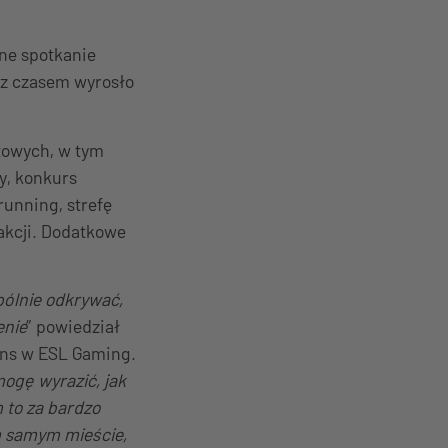
ne spotkanie
 z czasem wyrosło
towych, w tym
y, konkurs
running, strefę
rakcji. Dodatkowe
pólnie odkrywać,
enie
” powiedział
ons w ESL Gaming.
mogę wyrazić, jak
 to za bardzo
ym samym mieście,