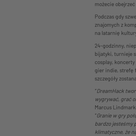
możecie obejrze
Podczas gdy szwe
znajomych z komp
na latarnię kultu
24-godzinny, niep
bijatyki, turniej
cosplay, koncerty
gier indie, stref
szczegóły zostan
“
DreamHack tworzy
wygrywać, grać o
Marcus Lindmark,
“
Granie w gry poł
bardzo jesteśmy 
klimatyczne, że n