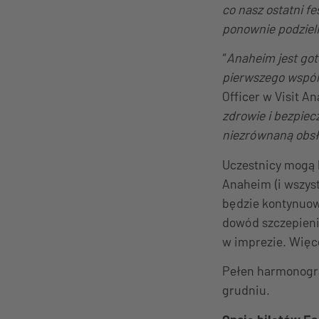
co nasz ostatni f
ponownie podziel
“
Anaheim jest go
pierwszego wspól
Officer w Visit An
zdrowie i bezpiec
niezrównaną obsł
Uczestnicy mogą 
Anaheim (i wszyst
będzie kontynuowa
dowód szczepienia
w imprezie. Więc
Pełen harmonogra
grudniu.