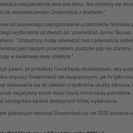
estiwal przed pandemią dwa lata temu. Nie możemy się docz
ić się doświadczeniem DreamHack z Anaheim.
“
towe do ponownego zaangażowania uczestników festiwalu 
nego wydarzenia od dwóch lat,”
powiedział Junior Tauvaa, 
aheim. “
Uczestnicy mogą odwiedzić nas z pewnością siebie,
zeństwo jest naszym priorytetem, podczas gdy my staramy 
ugę w światowej klasy obiekcie.
“
być pewni, że protokoły Covid będą obowiązywać, aby uc
kie imprezy DreamHack) tak bezpiecznymi, jak to tylko mo
ł stosowanie się do zaleceń urzędników służby zdrowia, w
 lub negatywny wynik testu Covid, które będą potrzebne, 
ej szczegółów będzie dostępnych bliżej wydarzenia.
m globalnych festiwali DreamHack na rok 2022 zostanie 