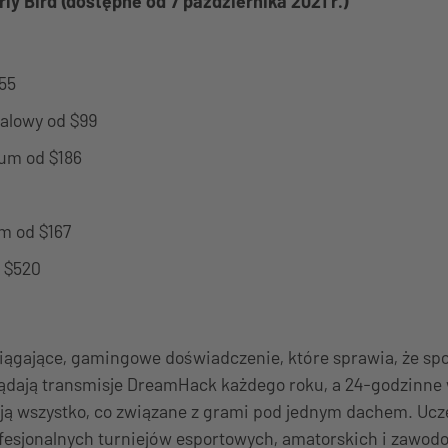
ly Bird (dostępne od 7 października 2021 r.)
55
alowy od $99
um od $186
m od $167
d $520
ągające, gamingowe doświadczenie, które sprawia, że sp
lądają transmisje DreamHack każdego roku, a 24-godzinn
ują wszystko, co związane z grami pod jednym dachem. Ucz
fesjonalnych turniejów esportowych, amatorskich i zawod