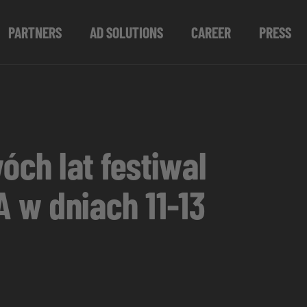
PARTNERS
AD SOLUTIONS
CAREER
PRESS
ch lat festiwal
 w dniach 11-13