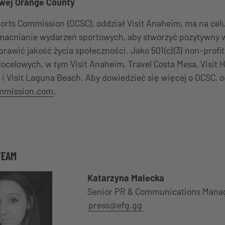
owej Orange County
orts Commission (OCSC), oddział Visit Anaheim, ma na cel
acnianie wydarzeń sportowych, aby stworzyć pozytywny
rawić jakość życia społeczności. Jako 501(c)(3) non-profit
 docelowych, w tym Visit Anaheim, Travel Costa Mesa, Visit
e i Visit Laguna Beach. Aby dowiedzieć się więcej o OCSC, 
mmission.com
.
TEAM
Katarzyna Malecka
Senior PR & Communications Mana
press@efg.gg