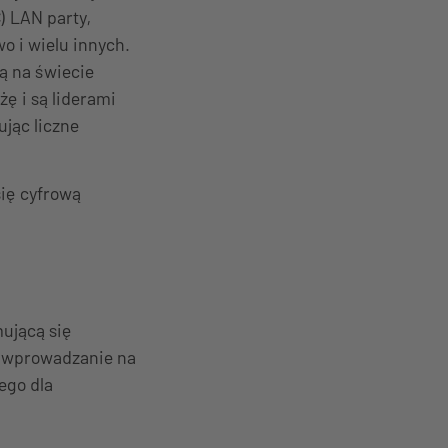
 LAN party,
o i wielu innych.
ą na świecie
ę i są liderami
ując liczne
ię cyfrową
mującą się
, wprowadzanie na
ego dla