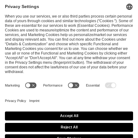
I have read and accepted the
Terms and Conditions
and
Privacy Policy
.
SEND MESSAGE
CAREER
MEDIA RIGHTS
BRAND PORTAL
Imprint
Privacy Policy
Cookie Policy
Terms of Use
Copyright Policy
Procurement Policy
Whistleblowing