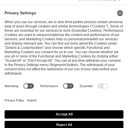
I have read and accepted the
Terms and Conditions
and
Privacy Policy
.
SEND MESSAGE
CAREER
MEDIA RIGHTS
BRAND PORTAL
Imprint
Privacy Policy
Cookie Policy
Terms of Use
Copyright Policy
Procurement Policy
Whistleblowing