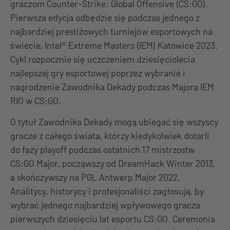
graczom Counter-Strike: Global Offensive (CS:GO).
Pierwsza edycja odbędzie się podczas jednego z
najbardziej prestiżowych turniejów esportowych na
świecie, Intel® Extreme Masters (IEM) Katowice 2023.
Cykl rozpocznie się uczczeniem dziesięciolecia
najlepszej gry esportowej poprzez wybranie i
nagrodzenie Zawodnika Dekady podczas Majora IEM
RIO w CS:GO.
O tytuł Zawodnika Dekady mogą ubiegać się wszyscy
gracze z całego świata, którzy kiedykolwiek dotarli
do fazy playoff podczas ostatnich 17 mistrzostw
CS:GO Major, począwszy od DreamHack Winter 2013,
a skończywszy na PGL Antwerp Major 2022.
Analitycy, historycy i profesjonaliści zagłosują, by
wybrać jednego najbardziej wpływowego gracza
pierwszych dziesięciu lat esportu CS:GO. Ceremonia