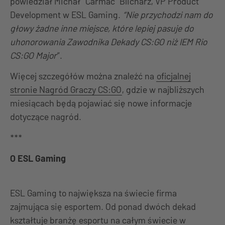
powiedział Michał “Carmac” Blicharz, VP Product
Development w ESL Gaming.
“Nie przychodzi nam do
głowy żadne inne miejsce, które lepiej pasuje do
uhonorowania Zawodnika Dekady CS:GO niż IEM Rio
CS:GO Major
“.
Więcej szczegółów można znaleźć na
oficjalnej
stronie Nagród Graczy CS:GO
, gdzie w najbliższych
miesiącach będą pojawiać się nowe informacje
dotyczące nagród.
***
O ESL Gaming
ESL Gaming to największa na świecie firma
zajmująca się esportem. Od ponad dwóch dekad
kształtuje branżę esportu na całym świecie w