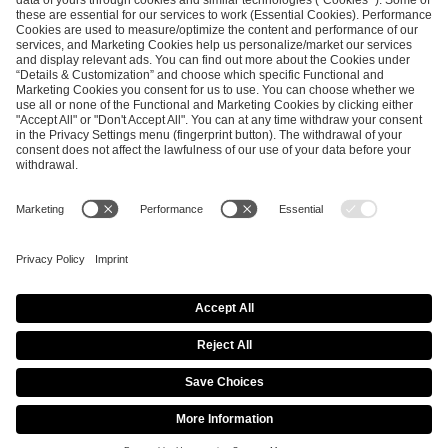
SEND MESSAGE
CAREER
MEDIA RIGHTS
BRAND PORTAL
Imprint
Privacy Policy
Cookie Policy
Terms of Use
Copyright Policy
Procurement Policy
Whistleblowing
Modern Slavery Statement
Security & Disclosure
© 2026 ESL FACEIT GROUP