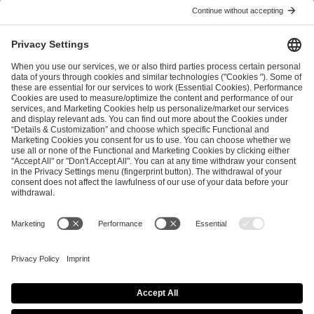
I have read and accepted the
Terms and Conditions
and
Privacy Policy
.
SEND MESSAGE
CAREER
MEDIA RIGHTS
BRAND PORTAL
Imprint
Privacy Policy
Cookie Policy
Terms of Use
Copyright Policy
Procurement Policy
Whistleblowing