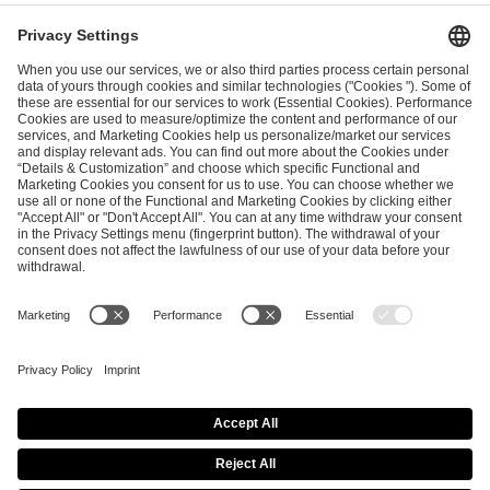
I have read and accepted the
Terms and Conditions
and
Privacy Policy
.
SEND MESSAGE
CAREER
MEDIA RIGHTS
BRAND PORTAL
Imprint
Privacy Policy
Cookie Policy
Terms of Use
Copyright Policy
Procurement Policy
Whistleblowing