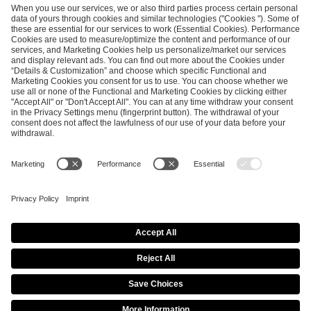
SEND MESSAGE
CAREER
MEDIA RIGHTS
BRAND PORTAL
Imprint
Privacy Policy
Cookie Policy
Terms of Use
Copyright Policy
Procurement Policy
Whistleblowing
Modern Slavery Statement
Security & Disclosure