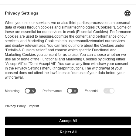
I have read and accepted the
Terms and Conditions
and
Privacy Policy
.
SEND MESSAGE
CAREER
MEDIA RIGHTS
BRAND PORTAL
Imprint
Privacy Policy
Cookie Policy
Terms of Use
Copyright Policy
Procurement Policy
Whistleblowing