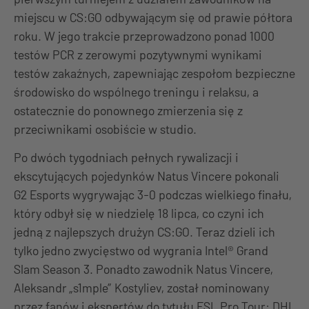
miejscu w CS:GO odbywającym się od prawie półtora
roku. W jego trakcie przeprowadzono ponad 1000
testów PCR z zerowymi pozytywnymi wynikami
testów zakaźnych, zapewniając zespołom bezpieczne
środowisko do wspólnego treningu i relaksu, a
ostatecznie do ponownego zmierzenia się z
przeciwnikami osobiście w studio.
Po dwóch tygodniach pełnych rywalizacji i
ekscytujących pojedynków Natus Vincere pokonali
G2 Esports wygrywając 3-0 podczas wielkiego finału,
który odbył się w niedzielę 18 lipca, co czyni ich
jedną z najlepszych drużyn CS:GO. Teraz dzieli ich
tylko jedno zwycięstwo od wygrania Intel® Grand
Slam Season 3. Ponadto zawodnik Natus Vincere,
Aleksandr „s1mple” Kostyliev, został nominowany
przez fanów i ekspertów do tytułu ESL Pro Tour: DHL