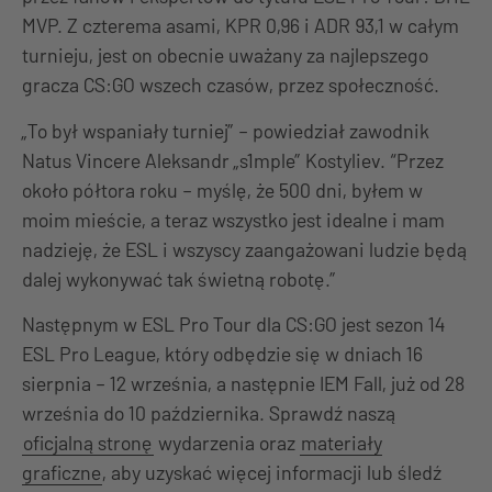
MVP. Z czterema asami, KPR 0,96 i ADR 93,1 w całym
turnieju, jest on obecnie uważany za najlepszego
gracza CS:GO wszech czasów, przez społeczność.
„To był wspaniały turniej” – powiedział zawodnik
Natus Vincere Aleksandr „s1mple” Kostyliev. “Przez
około półtora roku – myślę, że 500 dni, byłem w
moim mieście, a teraz wszystko jest idealne i mam
nadzieję, że ESL i wszyscy zaangażowani ludzie będą
dalej wykonywać tak świetną robotę.”
Następnym w ESL Pro Tour dla CS:GO jest sezon 14
ESL Pro League, który odbędzie się w dniach 16
sierpnia – 12 września, a następnie IEM Fall, już od 28
września do 10 października. Sprawdź naszą
oficjalną stronę
wydarzenia oraz
materiały
graficzne
, aby uzyskać więcej informacji lub śledź