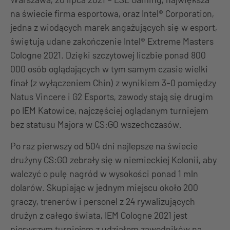
na świecie firma esportowa, oraz Intel® Corporation,
jedna z wiodących marek angażujących się w esport,
świętują udane zakończenie Intel® Extreme Masters
Cologne 2021. Dzięki szczytowej liczbie ponad 800
000 osób oglądających w tym samym czasie wielki
finał (z wyłączeniem Chin) z wynikiem 3-0 pomiędzy
Natus Vincere i G2 Esports, zawody stają się drugim
po IEM Katowice, najczęściej oglądanym turniejem
bez statusu Majora w CS:GO wszechczasów.
Po raz pierwszy od 504 dni najlepsze na świecie
drużyny CS:GO zebrały się w niemieckiej Kolonii, aby
walczyć o pulę nagród w wysokości ponad 1 mln
dolarów. Skupiając w jednym miejscu około 200
graczy, trenerów i personel z 24 rywalizujących
drużyn z całego świata, IEM Cologne 2021 jest
pierwszym turniejem z udziałem zawodników na