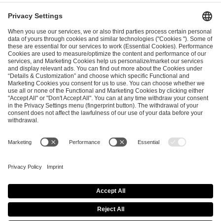
I have read and accepted the
Terms and Conditions
and
Privacy Policy
.
SEND MESSAGE
CAREER
MEDIA RIGHTS
BRAND PORTAL
Imprint
Privacy Policy
Cookie Policy
Terms of Use
Copyright Policy
Procurement Policy
Whistleblowing