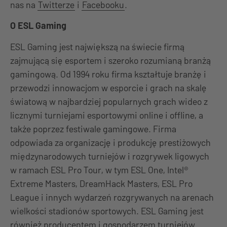
nas na
Twitterze
i
Facebooku
.
O ESL Gaming
ESL Gaming jest największą na świecie firmą
zajmującą się esportem i szeroko rozumianą branżą
gamingową. Od 1994 roku firma kształtuje branżę i
przewodzi innowacjom w esporcie i grach na skalę
światową w najbardziej popularnych grach wideo z
licznymi turniejami esportowymi online i offline, a
także poprzez festiwale gamingowe. Firma
odpowiada za organizację i produkcję prestiżowych
międzynarodowych turniejów i rozgrywek ligowych
w ramach ESL Pro Tour, w tym ESL One, Intel®
Extreme Masters, DreamHack Masters, ESL Pro
League i innych wydarzeń rozgrywanych na arenach
wielkości stadionów sportowych. ESL Gaming jest
również producentem i gospodarzem turniejów