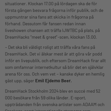
situationer. Klockan 17.00 på lördagen ska de för
första gången besvara frågorna inför publik, och de
uppmuntrar sina fans att skicka in frågorna på
förhand. Dessutom får fansen redan innan
liveshowen chansen att träffa IJWTBC på plats, på
DreamHacks “meet & greet”-scen, klockan 13.00.
– Det ska bli väldigt roligt att träffa våra fans på
DreamHack. Det vi älskar mest är att göra vår podd
inför en livepublik, och eftersom DreamHack firar allt
som omfamnar internetkultur så blir det en självklar
arena för oss. Och vem vet – kanske dyker en hemlig
gäst upp, säger
Emil Ejdemo Beer.
DreamHack Stockholm 2024 blev en succé med 52
000 besökare från 59 olika länder. E-sport,
uppträdanden från svenska artister som ADAAM och
Greekazo, samt internationella stornamn som