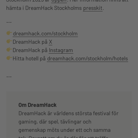
hämta i DreamHack Stockholms
presskit
.
__
dreamhack.com/stockholm
DreamHack på
X
DreamHack på
Instagram
Hitta hotell på
dreamhack.com/stockholm/hotels
__
Om DreamHack
DreamHack är världens största festival för
gaming, där spel, tävlingar och
gemenskap möts under ett och samma
tak. Oavsett om du är där för att träffa