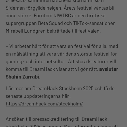
Sidemen förgyllde helgen. Årets festival väntas bli
ännu större. Förutom IJWTBC är den brittiska
supergruppen Beta Squad och TikTok-sensationen
Mirabell Lundgren bekräftade till festivalen.
– Vi arbetar hårt för att vara en festival för alla, med
en målsättning att vara världens största festival för
gaming- och internetkultur. Att stora kreatörer vill
komma till DreamHack visar att vi gör rätt,
avslutar
Shahin Zarrabi.
Läs mer om DreamHack Stockholm 2025 och få de
senaste uppdateringarna här:
https://dreamhack.com/stockholm/
Ansökan till pressackreditering till DreamHack
Stockholm 2025 är
öppen
. Mer information finns att