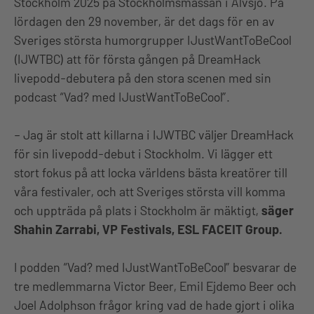
Stockholm 2025 på Stockholmsmässan i Älvsjö. På
lördagen den 29 november, är det dags för en av
Sveriges största humorgrupper IJustWantToBeCool
(IJWTBC) att för första gången på DreamHack
livepodd-debutera på den stora scenen med sin
podcast “Vad? med IJustWantToBeCool”.
– Jag är stolt att killarna i IJWTBC väljer DreamHack
för sin livepodd-debut i Stockholm. Vi lägger ett
stort fokus på att locka världens bästa kreatörer till
våra festivaler, och att Sveriges största vill komma
och uppträda på plats i Stockholm är mäktigt,
säger
Shahin Zarrabi, VP Festivals, ESL FACEIT Group.
I podden “Vad? med IJustWantToBeCool” besvarar de
tre medlemmarna Victor Beer, Emil Ejdemo Beer och
Joel Adolphson frågor kring vad de hade gjort i olika