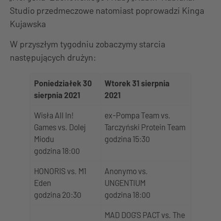
Studio przedmeczowe natomiast poprowadzi Kinga
Kujawska
W przyszłym tygodniu zobaczymy starcia
następujących drużyn:
Poniedziałek 30
Wtorek 31 sierpnia
sierpnia 2021
2021
Wisła All In!
ex-Pompa Team vs.
Games vs. Dolej
Tarczyński Protein Team
Miodu
godzina 15:30
godzina 18:00
HONORIS vs. M1
Anonymo vs.
Eden
UNGENTIUM
godzina 20:30
godzina 18:00
MAD DOG’S PACT vs. The