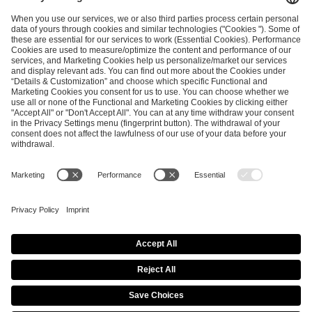
and
Privacy Policy
.
SEND MESSAGE
CAREER
MEDIA RIGHTS
BRAND PORTAL
Imprint
Privacy Policy
Cookie Policy
Terms of Use
Copyright Policy
Procurement Policy
Whistleblowing
Modern Slavery Statement
Security & Disclosure