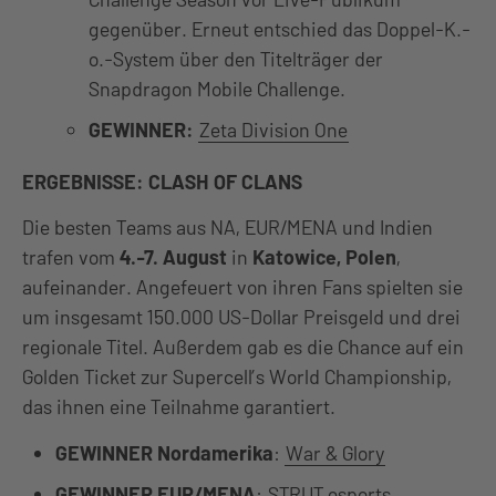
gegenüber. Erneut entschied das Doppel-K.-
o.-System über den Titelträger der
Snapdragon Mobile Challenge.
GEWINNER:
Zeta Division One
ERGEBNISSE: CLASH OF CLANS
Die besten Teams aus NA, EUR/MENA und Indien
trafen vom
4.-7. August
in
Katowice, Polen
,
aufeinander. Angefeuert von ihren Fans spielten sie
um insgesamt 150.000 US-Dollar Preisgeld und drei
regionale Titel. Außerdem gab es die Chance auf ein
Golden Ticket zur Supercell’s World Championship,
das ihnen eine Teilnahme garantiert.
GEWINNER Nordamerika
:
War & Glory
GEWINNER EUR/MENA
:
STRUT esports