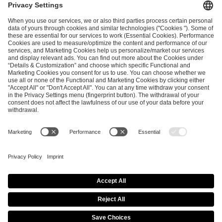
and
Privacy Policy
.
SEND MESSAGE
CAREER
MEDIA RIGHTS
BRAND PORTAL
Imprint
Privacy Policy
Cookie Policy
Terms of Use
Copyright Policy
Procurement Policy
Whistleblowing
Modern Slavery Statement
Security & Disclosure