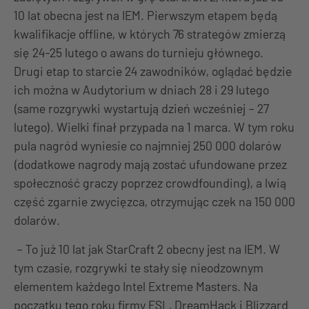
10 lat obecna jest na IEM. Pierwszym etapem będą
kwalifikacje offline, w których 76 strategów zmierzą
się 24-25 lutego o awans do turnieju głównego.
Drugi etap to starcie 24 zawodników, oglądać będzie
ich można w Audytorium w dniach 28 i 29 lutego
(same rozgrywki wystartują dzień wcześniej – 27
lutego). Wielki finał przypada na 1 marca. W tym roku
pula nagród wyniesie co najmniej 250 000 dolarów
(dodatkowe nagrody mają zostać ufundowane przez
społeczność graczy poprzez crowdfounding), a lwią
część zgarnie zwycięzca, otrzymując czek na 150 000
dolarów.
– To już 10 lat jak StarCraft 2 obecny jest na IEM. W
tym czasie, rozgrywki te stały się nieodzownym
elementem każdego Intel Extreme Masters. Na
początku tego roku firmy ESL, DreamHack i Blizzard