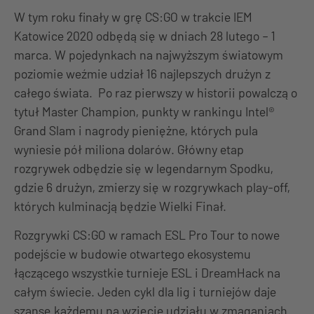
W tym roku finały w grę CS:GO w trakcie IEM
Katowice 2020 odbędą się w dniach 28 lutego – 1
marca. W pojedynkach na najwyższym światowym
poziomie weźmie udział 16 najlepszych drużyn z
całego świata. Po raz pierwszy w historii powalczą o
tytuł Master Champion, punkty w rankingu Intel®
Grand Slam i nagrody pieniężne, których pula
wyniesie pół miliona dolarów. Główny etap
rozgrywek odbędzie się w legendarnym Spodku,
gdzie 6 drużyn, zmierzy się w rozgrywkach play-off,
których kulminacją będzie Wielki Finał.
Rozgrywki CS:GO w ramach ESL Pro Tour to nowe
podejście w budowie otwartego ekosystemu
łączącego wszystkie turnieje ESL i DreamHack na
całym świecie. Jeden cykl dla lig i turniejów daje
szansę każdemu na wzięcie udziału w zmaganiach