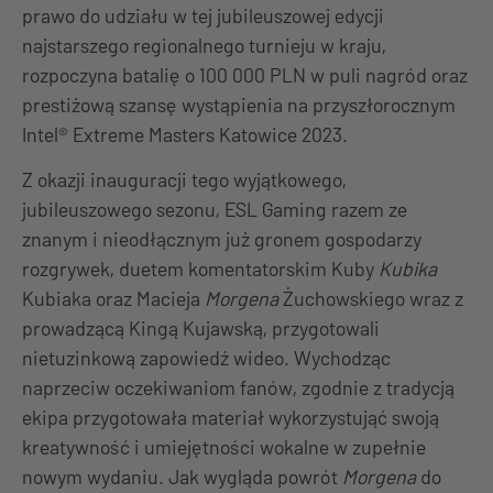
prawo do udziału w tej jubileuszowej edycji
najstarszego regionalnego turnieju w kraju,
rozpoczyna batalię o 100 000 PLN w puli nagród oraz
prestiżową szansę wystąpienia na przyszłorocznym
Intel® Extreme Masters Katowice 2023.
Z okazji inauguracji tego wyjątkowego,
jubileuszowego sezonu, ESL Gaming razem ze
znanym i nieodłącznym już gronem gospodarzy
rozgrywek, duetem komentatorskim Kuby
Kubika
Kubiaka oraz Macieja
Morgena
Żuchowskiego wraz z
prowadzącą Kingą Kujawską, przygotowali
nietuzinkową zapowiedź wideo. Wychodząc
naprzeciw oczekiwaniom fanów, zgodnie z tradycją
ekipa przygotowała materiał wykorzystująć swoją
kreatywność i umiejętności wokalne w zupełnie
nowym wydaniu. Jak wygląda powrót
Morgena
do