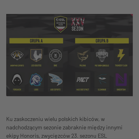
Ku zaskoczeniu wielu polskich kibiców, w
nadchodzącym sezonie zabraknie między innymi
ekipy Honoris, zwycięzców 23. sezonu ESL