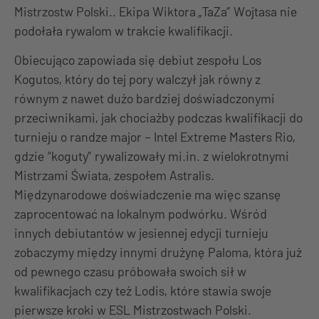
Mistrzostw Polski.. Ekipa Wiktora „TaZa” Wojtasa nie
podołała rywalom w trakcie kwalifikacji.
Obiecująco zapowiada się debiut zespołu Los
Kogutos, który do tej pory walczył jak równy z
równym z nawet dużo bardziej doświadczonymi
przeciwnikami, jak chociażby podczas kwalifikacji do
turnieju o randze major – Intel Extreme Masters Rio,
gdzie “koguty” rywalizowały mi.in. z wielokrotnymi
Mistrzami Świata, zespołem Astralis.
Międzynarodowe doświadczenie ma więc szansę
zaprocentować na lokalnym podwórku. Wśród
innych debiutantów w jesiennej edycji turnieju
zobaczymy między innymi drużynę Paloma, która już
od pewnego czasu próbowała swoich sił w
kwalifikacjach czy też Lodis, które stawia swoje
pierwsze kroki w ESL Mistrzostwach Polski.