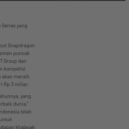
 Series yang
but Snapdragon
 momen puncak
IT Group dan
m kompetisi
ng akan meraih
i Rp 3 miliar.
tahunnya, yang
baik dunia,”
“Indonesia telah
untuk
adapan khalayak