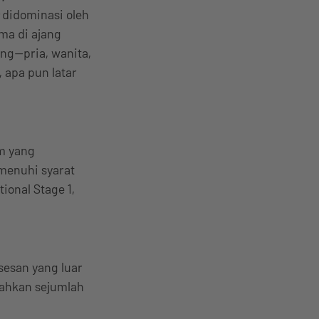
s
didominasi oleh
ama di ajang
ng—pria, wanita,
 apa pun latar
m yang
menuhi syarat
ional Stage 1,
ksesan yang luar
lahkan sejumlah