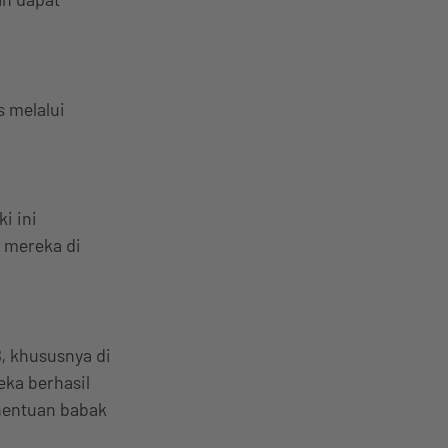
s melalui
i ini
 mereka di
, khususnya di
eka berhasil
enentuan babak