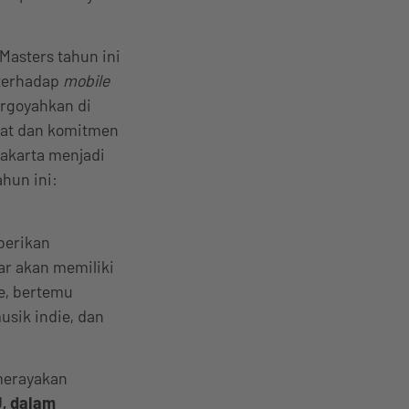
Masters tahun ini
 terhadap
mobile
rgoyahkan di
uat dan komitmen
Jakarta menjadi
hun ini:
berikan
r akan memiliki
e, bertemu
usik indie, dan
 merayakan
J, dalam