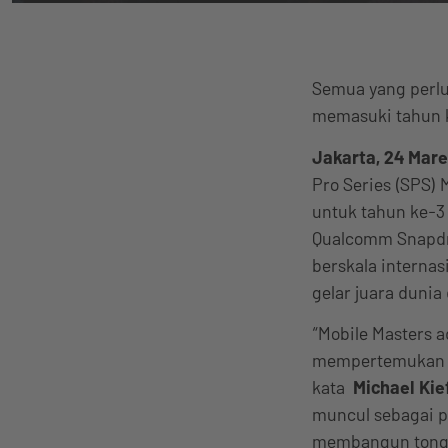
Semua yang perlu
memasuki tahun 
Jakarta, 24 Mare
Pro Series (SPS)
untuk tahun ke-3
Qualcomm Snapdra
berskala internas
gelar juara dunia
“Mobile Masters 
mempertemukan ko
kata
Michael Kie
muncul sebagai p
membangun tongga