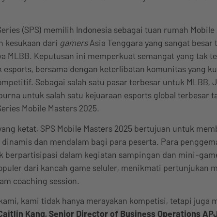
eries (SPS) memilih Indonesia sebagai tuan rumah Mobile 
 kesukaan dari
gamers
Asia Tenggara yang sangat besar
ya MLBB. Keputusan ini memperkuat semangat yang tak te
k esports, bersama dengan keterlibatan komunitas yang k
mpetitif. Sebagai salah satu pasar terbesar untuk MLBB, 
rna untuk salah satu kejuaraan esports global terbesar ta
eries Mobile Masters 2025.
 yang ketat, SPS Mobile Masters 2025 bertujuan untuk mem
dinamis dan mendalam bagi para peserta. Para penggema
 berpartisipasi dalam kegiatan sampingan dan mini-gam
opuler dari kancah game seluler, menikmati pertunjukan m
lam coaching session.
 kami, kami tidak hanya merayakan kompetisi, tetapi juga
Caitlin Kang, Senior Director of Business Operations AP