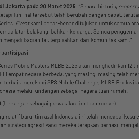
di Jakarta pada 20 Maret 2025
. “Secara historis,
e-sport
etapi kini hal tersebut telah berubah dengan cepat, terut
eries.
Event
kami benar-benar ditujukan untuk semua ora
emua latar belakang, bahkan keluarga. Semua penggemar,
h menjadi bagian tak terpisahkan dari komunitas kami.”
partisipasi
eries Mobile Masters MLBB 2025 akan menghadirkan 12 ti
ili empat negara berbeda, yang masing-masing telah me
 terbaik mereka di SPS Mobile Challenge, MLBB Pro Invitat
donesia melalui undangan sebagai negara tuan rumah.
D
(Undangan sebagai perwakilan tim tuan rumah)
g relatif baru, tim asal Indonesia ini telah mencapai kesu
dan strategi agresif yang mereka terapkan berhasil menga