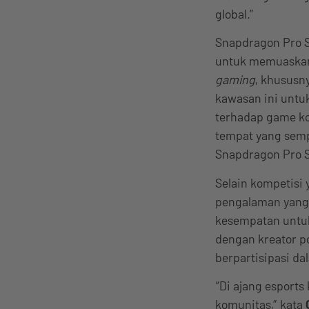
global.”
Snapdragon Pro S
untuk memuaskan
gaming
, khususn
kawasan ini untu
terhadap game ko
tempat yang sempu
Snapdragon Pro S
Selain kompetisi
pengalaman yang 
kesempatan untuk
dengan kreator p
berpartisipasi da
“Di ajang esports
komunitas,” kata