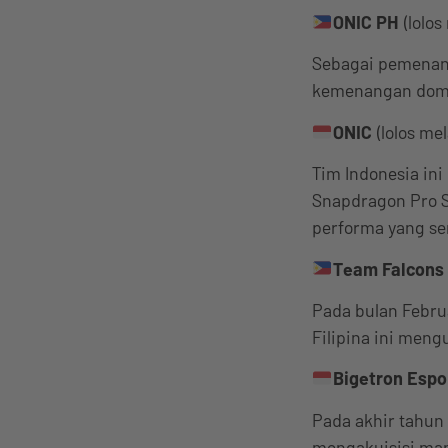
ONIC PH
(lolos
Sebagai pemenan
kemenangan domina
ONIC
(lolos me
Tim Indonesia ini
Snapdragon Pro S
performa yang se
Team Falcons
Pada bulan Februa
Filipina ini men
Bigetron Espo
Pada akhir tahun
mengakuisisi man