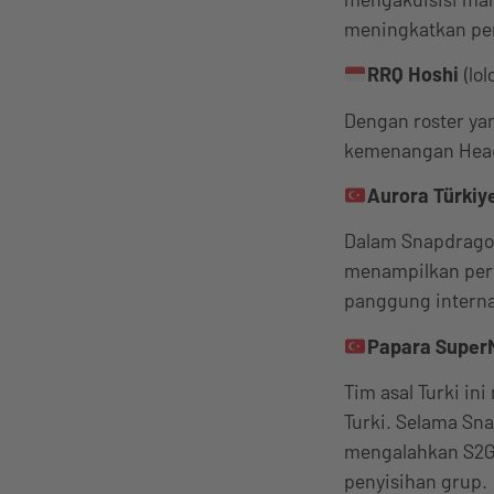
meningkatkan perm
RRQ Hoshi
(lo
Dengan roster yang
kemenangan Head
Aurora Türkiy
Dalam Snapdragon 
menampilkan perf
panggung interna
Papara Super
Tim asal Turki in
Turki. Selama Sn
mengalahkan S2G,
penyisihan grup.