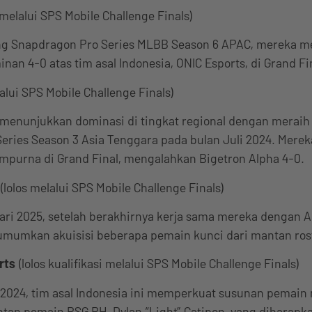
 melalui SPS Mobile Challenge Finals)
g Snapdragon Pro Series MLBB Season 6 APAC, mereka m
n 4-0 atas tim asal Indonesia, ONIC Esports, di Grand Fi
lalui SPS Mobile Challenge Finals)
 menunjukkan dominasi di tingkat regional dengan meraih 
eries Season 3 Asia Tenggara pada bulan Juli 2024. Mer
mpurna di Grand Final, mengalahkan Bigetron Alpha 4-0.
(lolos melalui SPS Mobile Challenge Finals)
ri 2025, setelah berakhirnya kerja sama mereka dengan AP
gumumkan akuisisi beberapa pemain kunci dari mantan ros
rts
(lolos kualifikasi melalui SPS Mobile Challenge Finals)
 2024, tim asal Indonesia ini memperkuat susunan pemai
tan pemain RSG PH, Dylan “Light” Catipon, yang diharapk