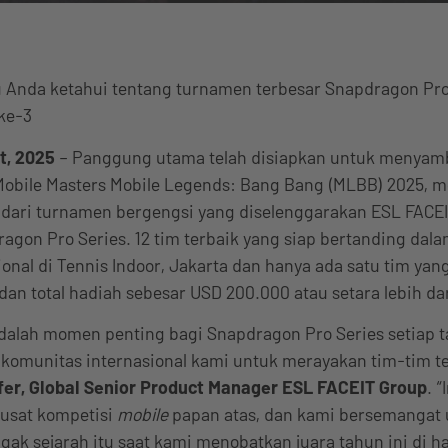
 Anda ketahui tentang turnamen terbesar Snapdragon Pro
ke-3
t, 2025
– Panggung utama telah disiapkan untuk menyam
 Mobile Masters Mobile Legends: Bang Bang (MLBB) 2025,
 dari turnamen bergengsi yang diselenggarakan ESL FACE
gon Pro Series. 12 tim terbaik yang siap bertanding dala
ional di Tennis Indoor, Jakarta dan hanya ada satu tim ya
 dan total hadiah sebesar USD 200.000 atau setara lebih dar
adalah momen penting bagi Snapdragon Pro Series setiap 
munitas internasional kami untuk merayakan tim-tim ter
fer, Global Senior Product Manager ESL FACEIT Group
. 
usat kompetisi
mobile
papan atas, dan kami bersemangat 
k sejarah itu saat kami menobatkan juara tahun ini di h