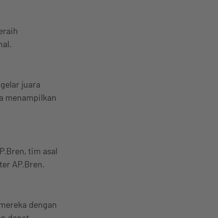
eraih
nal.
gelar juara
eka menampilkan
.Bren, tim asal
ter AP.Bren.
n mereka dengan
an dapat