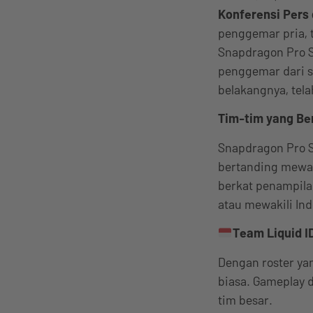
Konferensi Pers 
penggemar pria, t
Snapdragon Pro S
penggemar dari s
belakangnya, tela
Tim-tim yang Ber
Snapdragon Pro S
bertanding mewak
berkat penampilan
atau mewakili In
Team Liquid I
Dengan roster yan
biasa. Gameplay 
tim besar.