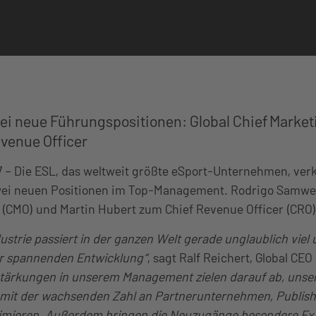
ei neue Führungspositionen: Global Chief Market
evenue Officer
017 – Die ESL, das weltweit größte eSport-Unternehmen, ver
ei neuen Positionen im Top-Management. Rodrigo Samwel
r (CMO) und Martin Hubert zum Chief Revenue Officer (CRO
dustrie passiert in der ganzen Welt gerade unglaublich viel 
r spannenden Entwicklung“
, sagt Ralf Reichert, Global CE
stärkungen in unserem Management zielen darauf ab, unse
it der wachsenden Zahl an Partnerunternehmen, Publis
imieren. Außerdem bringen die Neuzugänge besondere Expe