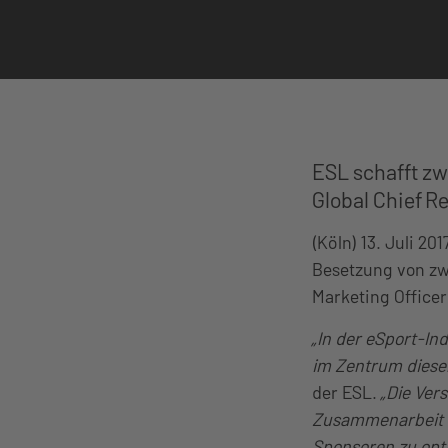
ESL schafft zw
Global Chief R
(Köln) 13. Juli 2
Besetzung von zw
Marketing Office
„In der eSport-In
im Zentrum diese
der ESL.
„Die Ver
Zusammenarbeit m
Sponsoren zu opt