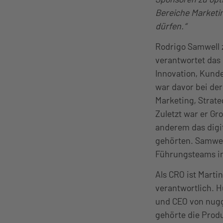
Bereiche Marketin
dürfen.“
Rodrigo Samwell z
verantwortet das
Innovation, Kund
war davor bei der
Marketing, Strate
Zuletzt war er Gr
anderem das digi
gehörten. Samwell
Führungsteams i
Als CRO ist Marti
verantwortlich. H
und CEO von nugg
gehörte die Produ