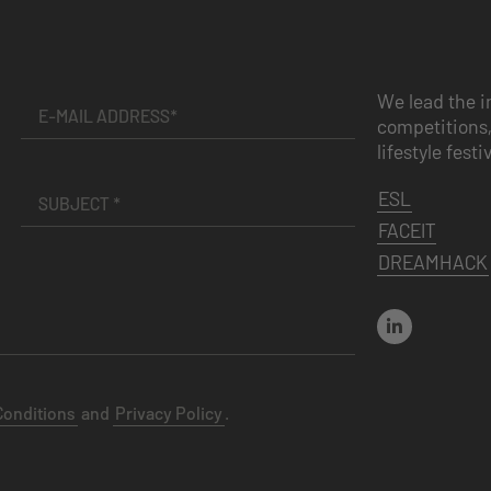
We lead the i
competitions,
lifestyle festi
ESL
FACEIT
DREAMHACK
Conditions
and
Privacy Policy
.