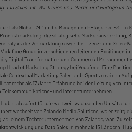
g und Sales mit. Wir freuen uns, Martin und Rodrigo im T
ieht als Global CMO in die Management-Etage der ESL in K
 Produktmarketing, die strategische Markenausrichtung, 
enanalyse, die Vermarktung sowie die Lizenz- und Sales-K
 Vodafone Group in verschiedenen leitenden Positionen in
gie, Digital Transformation und Commercial Management we
oup Head of Marketing Strategy bei Vodafone. Eine Position
tale Contextual Marketing, Sales und eSport zu seinen Au
 hat mehr als 17 Jahre Erfahrung bei der Leitung von inte
n Telekommunikations- und Internetunternehmen.
n Huber ab sofort für die weltweit wachsenden Umsätze de
ubert wechselt von Zalando Media Solutions, wo er zeitglei
.ad, einem Tochterunternehmen von Zalando, war. Zu se
ktentwicklung und Data Sales in mehr als 15 Ländern. Hub