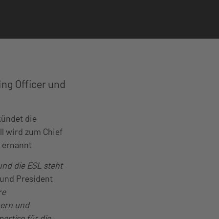
ing Officer und
kündet die
l wird zum Chief
) ernannt
und die ESL steht
O und President
re
hern und
rtise für die