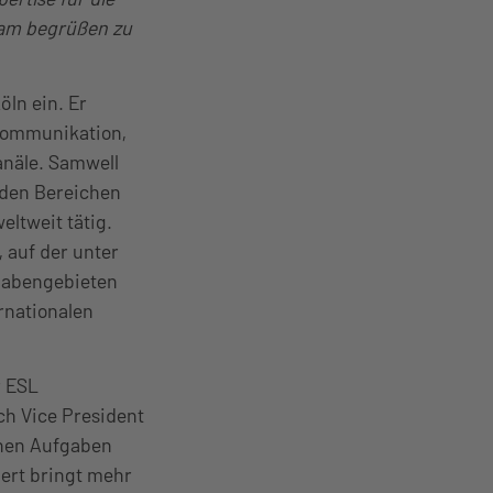
eam begrüßen zu
öln ein. Er
Kommunikation,
anäle. Samwell
 den Bereichen
ltweit tätig.
, auf der unter
fgabengebieten
rnationalen
r ESL
ch Vice President
inen Aufgaben
ert bringt mehr