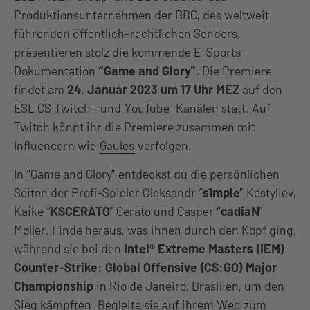
Produktionsunternehmen der BBC, des weltweit
führenden öffentlich-rechtlichen Senders,
präsentieren stolz die kommende E-Sports-
Dokumentation
“Game and Glory”
. Die Premiere
findet am
24. Januar 2023 um 17 Uhr MEZ
auf den
ESL CS
Twitch
– und
YouTube
-Kanälen statt. Auf
Twitch könnt ihr die Premiere zusammen mit
Influencern wie
Gaules
verfolgen.
In “Game and Glory” entdeckst du die persönlichen
Seiten der Profi-Spieler Oleksandr “
s1mple
” Kostyliev,
Kaike “
KSCERATO
” Cerato und Casper “
cadiaN
”
Møller. Finde heraus, was ihnen durch den Kopf ging,
während sie bei den
Intel® Extreme Masters (IEM)
Counter-Strike: Global Offensive (CS:GO) Major
Championship
in Rio de Janeiro, Brasilien, um den
Sieg kämpften. Begleite sie auf ihrem Weg zum