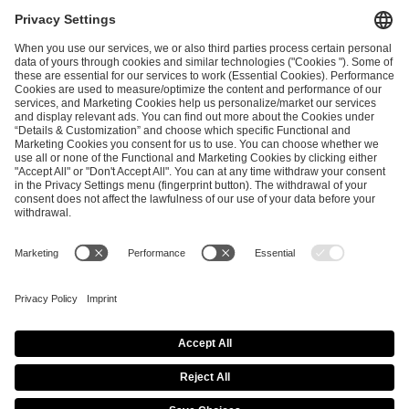
I have read and accepted the
Terms and Conditions
and
Privacy Policy
.
SEND MESSAGE
CAREER
MEDIA RIGHTS
BRAND PORTAL
Imprint
Privacy Policy
Cookie Policy
Terms of Use
Copyright Policy
Procurement Policy
Whistleblowing