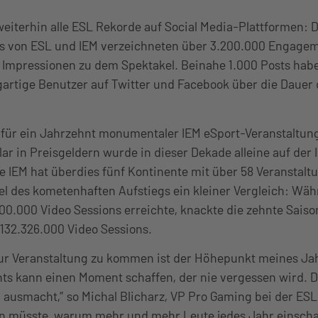
eiterhin alle ESL Rekorde auf Social Media-Plattformen: D
 von ESL und IEM verzeichneten über 3.200.000 Engagem
n Impressionen zu dem Spektakel. Beinahe 1.000 Posts hab
artige Benutzer auf Twitter und Facebook über die Dauer 
 für ein Jahrzehnt monumentaler IEM eSport-Veranstaltung
ar in Preisgeldern wurde in dieser Dekade alleine auf der 
e IEM hat überdies fünf Kontinente mit über 58 Veranstalt
iel des kometenhaften Aufstiegs ein kleiner Vergleich: Wäh
00.000 Video Sessions erreichte, knackte die zehnte Saiso
32.326.000 Video Sessions.
ur Veranstaltung zu kommen ist der Höhepunkt meines Ja
s kann einen Moment schaffen, der nie vergessen wird. Da
ausmacht,” so Michal Blicharz, VP Pro Gaming bei der ESL
n müsste, warum mehr und mehr Leute jedes Jahr einscha