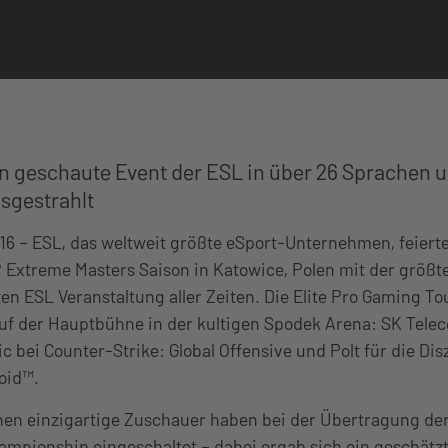
 geschaute Event der ESL in über 26 Sprachen u
sgestrahlt
016 – ESL, das weltweit größte eSport-Unternehmen, feierte
® Extreme Masters Saison in Katowice, Polen mit der größ
n ESL Veranstaltung aller Zeiten. Die Elite Pro Gaming To
uf der Hauptbühne in der kultigen Spodek Arena: SK Telec
c bei Counter-Strike: Global Offensive und Polt für die Dis
Void™.
onen einzigartige Zuschauer haben bei der Übertragung der
ampionship eingeschaltet – dabei ergab sich ein geschätz