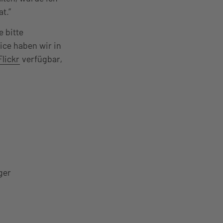
t.”
e bitte
ice haben wir in
Flickr
verfügbar,
ger