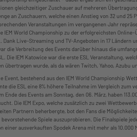
llionen gleichzeitiger Zuschauer auf mehreren Übertragun
enge an Zuschauern, welche einen Anstieg von 32 und 25 P
sprechenden Veranstaltungen im vergangenen Jahr repräsen
e IEM World Championship zu der erfolgreichsten Online-
SL. Dank Live-Streaming und TV-Angeboten in 17 Ländern u
war die Verbreitung des Events darüber hinaus die umfangr
L. Die IEM Katowice war die erste ESL Veranstaltung, wel
en übertragen wurde, als da wären Twitch, Yahoo, Azubu u
ige Event, bestehend aus den IEM World Championship We
nnte die ESL eine 8% höhere Teilnahme im Vergleich zum 
zum Ende des Events am Sonntag, den 06. März, haben 113.
sucht. Die IEM Expo, welche zusätzlich zu zwei Wettbewe
eiten Partnern beherbergte, bot den Fans die Möglichkei
bevorstehende Spiele auszuprobieren. Die Finalspiele jede
on einer ausverkauften Spodek Arena mit mehr als 10.000