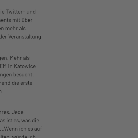
ie Twitter- und
ents mit über
en mehr als
der Veranstaltung
en. Mehr als
IEM in Katowice
ungen besucht.
rend die erste
n
hres. Jede
s ist es, was die
. „Wenn ich es auf
lten, würde ich