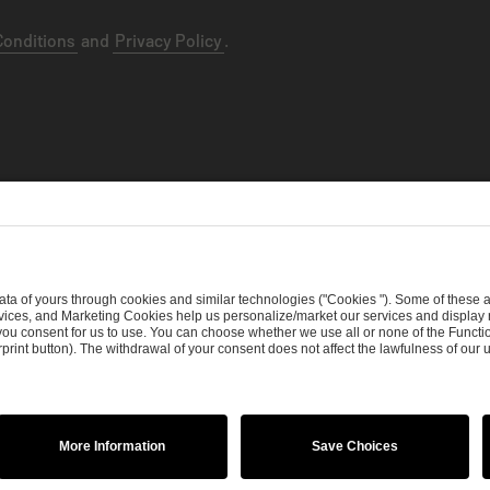
Conditions
and
Privacy Policy
.
ht Policy
Procurement Policy
Whistleblowing
Modern Slavery S