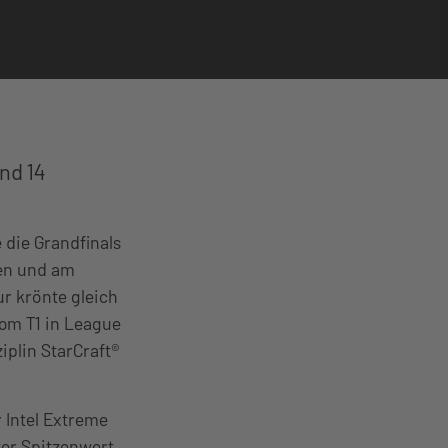
nd 14
 die Grandfinals
ten und am
ur krönte gleich
om T1 in League
ziplin StarCraft®
 Intel Extreme
ter Spitzenwert