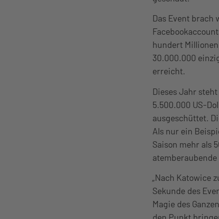
Das Event brach w
Facebookaccounts
hundert Millione
30.000.000 einzig
erreicht.
Dieses Jahr steht
5.500.000 US-Doll
ausgeschüttet. Di
Als nur ein Beisp
Saison mehr als 5
atemberaubende 1
„Nach Katowice z
Sekunde des Event
Magie des Ganzen 
den Punkt bringe