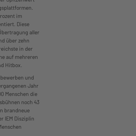
gsplattformen.
rozent im
tiert. Diese
Übertragung aller
nd über zehn
eichste in der
che auf mehreren
nd Hitbox.
ttbewerben und
vergangenen Jahr
000 Menschen die
rbsbühnen noch 43
ten brandneue
r IEM Disziplin
 Menschen