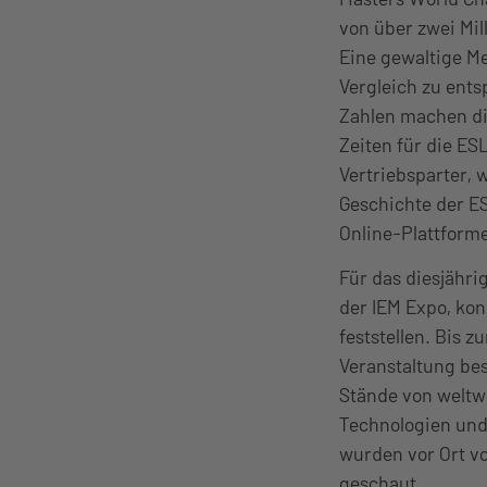
von über zwei Mi
Eine gewaltige M
Vergleich zu ent
Zahlen machen di
Zeiten für die E
Vertriebsparter, 
Geschichte der ES
Online-Plattform
Für das diesjähr
der IEM Expo, ko
feststellen. Bis 
Veranstaltung be
Stände von weltw
Technologien und 
wurden vor Ort v
geschaut.