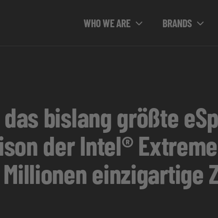
WHO WE ARE
BRANDS
 das bislang größte eS
aison der Intel® Extrem
 Millionen einzigartige