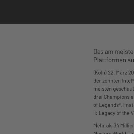
Das am meisten
Plattformen au
(Köln) 22. März 2
der zehnten Intel
meisten geschaute
drei Champions a
of Legends®, Fnati
II: Legacy of the 
Mehr als 34 Milli
Masters World Ch