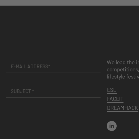
We lead the i
competitions,
lifestyle festi
ESL
FACEIT
DREAMHACK