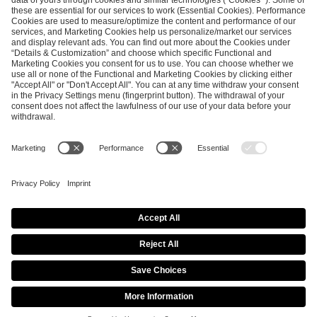
SEND MESSAGE
CAREER
MEDIA RIGHTS
BRAND PORTAL
Imprint
Privacy Policy
Cookie Policy
Terms of Use
Copyright Policy
Procurement Policy
Whistleblowing
Modern Slavery Statement
Security & Disclosure
© 2026 ESL FACEIT GROUP