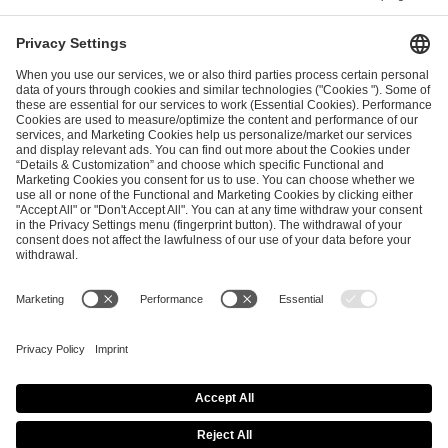
I have read and accepted the
Terms and Conditions
and
Privacy Policy
.
SEND MESSAGE
CAREER
MEDIA RIGHTS
BRAND PORTAL
Imprint
Privacy Policy
Cookie Policy
Terms of Use
Copyright Policy
Procurement Policy
Whistleblowing