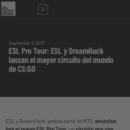
September 3, 2019
ESL Pro Tour: ESL y DreamHack
lanzan el mayor circuito del mundo
de CS:GO
ESL y DreamHack, ambos parte de MTG,
anuncian
hoy el nuevo ESL Pro Tour
, un
circuito que une