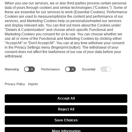
SEND MESSAGE
CAREER
MEDIA RIGHTS
BRAND PORTAL
Imprint
Privacy Policy
Cookie Policy
Terms of Use
Copyright Policy
Procurement Policy
Whistleblowing
Modern Slavery Statement
Security & Disclosure