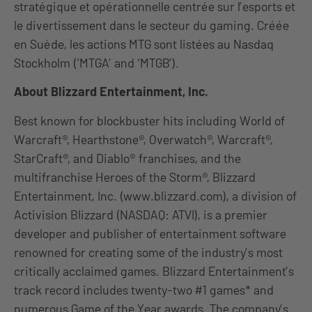
stratégique et opérationnelle centrée sur l’esports et
le divertissement dans le secteur du gaming. Créée
en Suède, les actions MTG sont listées au Nasdaq
Stockholm (‘MTGA’ and ‘MTGB’).
About Blizzard Entertainment, Inc.
Best known for blockbuster hits including World of
Warcraft®, Hearthstone®, Overwatch®, Warcraft®,
StarCraft®, and Diablo® franchises, and the
multifranchise Heroes of the Storm®, Blizzard
Entertainment, Inc. (www.blizzard.com), a division of
Activision Blizzard (NASDAQ: ATVI), is a premier
developer and publisher of entertainment software
renowned for creating some of the industry’s most
critically acclaimed games. Blizzard Entertainment’s
track record includes twenty-two #1 games* and
numerous Game of the Year awards. The company’s