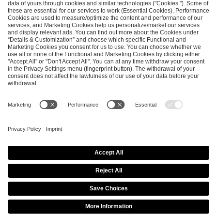
SEND MESSAGE
CAREER
MEDIA RIGHTS
BRAND PORTAL
Imprint
Privacy Policy
Cookie Policy
Terms of Use
Copyright Policy
Procurement Policy
Whistleblowing
Modern Slavery Statement
Security & Disclosure
© 2026 ESL FACEIT GROUP