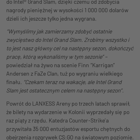
do Intel® Grand Slam, dzięki czemu od zdobycia
nagrody pieniężnej w wysokości 1 000 000 dolarów
dzieli ich jeszcze tylko jedna wygrana.
“Wymyślimy jak zamierzamy zdobyć ostatnie
zwycięstwo do Intel Grand Slam. Zrobimy wszystko i
to jest nasz główny cel na następny sezon, dokończyć
pracę, którą wykonaliśmy w tym sezonie”
–
powiedział na żywo na scenie Finn “Karrigan”
Andersen z FaZe Clan, tuż po wygraniu wielkiego
finału.
“Czekam teraz na wakacje, ale Intel Grand
Slam jest ostatecznym celem na następny sezon”
.
Powrót do LANXESS Areny po trzech latach sprawił,
że bilety na wydarzenie w Kolonii wyprzedały się po
raz piąty z rzędu. Katedra Counter-Strike’a
przywitała 35 000 entuzjastów esportu chętnych do
obejrzenia rozgrywek CS:GO na światowym poziomie.