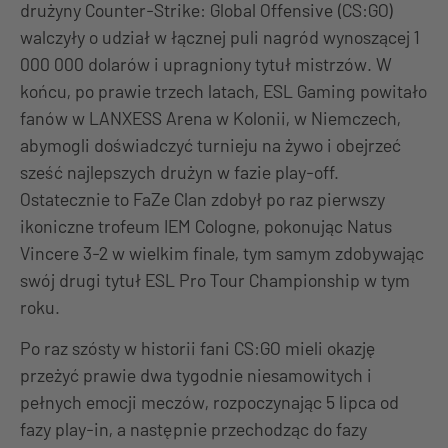
drużyny Counter-Strike: Global Offensive (CS:GO)
walczyły o udział w łącznej puli nagród wynoszącej 1
000 000 dolarów i upragniony tytuł mistrzów. W
końcu, po prawie trzech latach, ESL Gaming powitało
fanów w LANXESS Arena w Kolonii, w Niemczech,
abymogli doświadczyć turnieju na żywo i obejrzeć
sześć najlepszych drużyn w fazie play-off.
Ostatecznie to FaZe Clan zdobył po raz pierwszy
ikoniczne trofeum IEM Cologne, pokonując Natus
Vincere 3-2 w wielkim finale, tym samym zdobywając
swój drugi tytuł ESL Pro Tour Championship w tym
roku.
Po raz szósty w historii fani CS:GO mieli okazję
przeżyć prawie dwa tygodnie niesamowitych i
pełnych emocji meczów, rozpoczynając 5 lipca od
fazy play-in, a następnie przechodząc do fazy