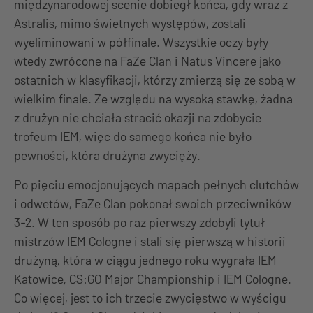
międzynarodowej scenie dobiegł końca, gdy wraz z
Astralis, mimo świetnych występów, zostali
wyeliminowani w półfinale. Wszystkie oczy były
wtedy zwrócone na FaZe Clan i Natus Vincere jako
ostatnich w klasyfikacji, którzy zmierzą się ze sobą w
wielkim finale. Ze względu na wysoką stawkę, żadna
z drużyn nie chciała stracić okazji na zdobycie
trofeum IEM, więc do samego końca nie było
pewności, która drużyna zwycięży.
Po pięciu emocjonujących mapach pełnych clutchów
i odwetów, FaZe Clan pokonał swoich przeciwników
3-2. W ten sposób po raz pierwszy zdobyli tytuł
mistrzów IEM Cologne i stali się pierwszą w historii
drużyną, która w ciągu jednego roku wygrała IEM
Katowice, CS:GO Major Championship i IEM Cologne.
Co więcej, jest to ich trzecie zwycięstwo w wyścigu