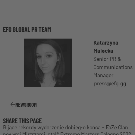
EFG GLOBAL PR TEAM
Katarzyna
Malecka
Senior PR &
Communications
Manager
press@efg.gg
NEWSROOM
SHARE THIS PAGE
Bijące rekordy wydarzenie dobiegło końca – FaZe Clan
nowymi Mistrzami Intel® Extreme Masters Cologne 2022