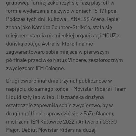
grupowej. Turniej zakończył się fazą play-off w
formie wydarzenia na żywo w dniach 15-17 lipca.
Podczas tych dni, kultowa LANXESS Arena, lepiej
znana jako Katedra Counter-Strike’a, stała się
miejscem starcia niemieckiej organizacji MOUZ z
duńską potęgą Astralis, które finalnie
zagwarantowało sobie miejsce w pierwszym
półfinale przeciwko Natus Vincere, zeszłorocznym
zwycięzcom IEM Cologne.
Drugi ćwierćfinał dnia trzymał publiczność w
napięciu do samego końca – Movistar Riders i Team
Liquid szły łeb w łeb. Hiszpańska drużyna
ostatecznie zapewniła sobie zwycięstwo, by w
drugim półfinale sprawdzić się z FaZe Clanem,
mistrzami IEM Katowice 2022 i Antwerpii CS:GO
Major. Debiut Movistar Riders na dużej,