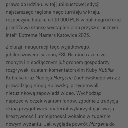
prawo do udziału w tej jubileuszowej edycji
najstarszego regionalnego turnieju w kraju,
rozpoczyna batalię o 100 000 PLN w puli nagród oraz
prestiżową szansę wystąpienia na przyszłorocznym
Intel® Extreme Masters Katowice 2023.
Z okazji inauguracji tego wyjątkowego,
jubileuszowego sezonu, ESL Gaming razem ze
znanym i nieodłącznym już gronem gospodarzy
rozgrywek, duetem komentatorskim Kuby
Kubika
Kubiaka oraz Macieja
Morgena
Żuchowskiego wraz z
prowadzącą Kingą Kujawską, przygotowali
nietuzinkową zapowiedź wideo. Wychodząc
naprzeciw oczekiwaniom fanów, zgodnie z tradycją
ekipa przygotowała materiał wykorzystująć swoją
kreatywność i umiejętności wokalne w zupełnie
nowym wydaniu. Jak wygląda powrót
Morgena
do