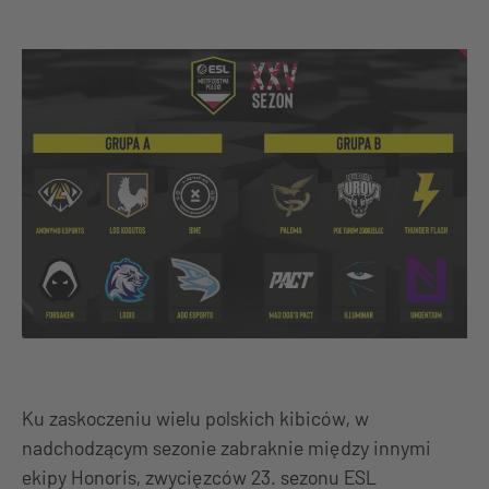
Ku zaskoczeniu wielu polskich kibiców, w
nadchodzącym sezonie zabraknie między innymi
ekipy Honoris, zwycięzców 23. sezonu ESL