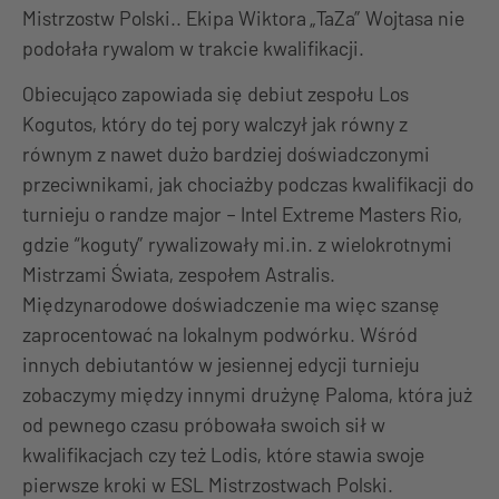
Mistrzostw Polski.. Ekipa Wiktora „TaZa” Wojtasa nie
podołała rywalom w trakcie kwalifikacji.
Obiecująco zapowiada się debiut zespołu Los
Kogutos, który do tej pory walczył jak równy z
równym z nawet dużo bardziej doświadczonymi
przeciwnikami, jak chociażby podczas kwalifikacji do
turnieju o randze major – Intel Extreme Masters Rio,
gdzie “koguty” rywalizowały mi.in. z wielokrotnymi
Mistrzami Świata, zespołem Astralis.
Międzynarodowe doświadczenie ma więc szansę
zaprocentować na lokalnym podwórku. Wśród
innych debiutantów w jesiennej edycji turnieju
zobaczymy między innymi drużynę Paloma, która już
od pewnego czasu próbowała swoich sił w
kwalifikacjach czy też Lodis, które stawia swoje
pierwsze kroki w ESL Mistrzostwach Polski.