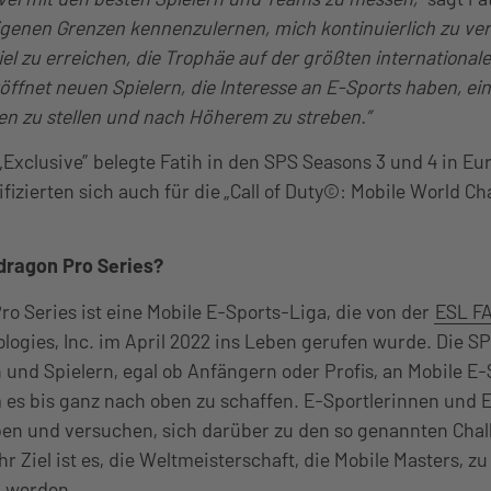
genen Grenzen kennenzulernen, mich kontinuierlich zu ve
Ziel zu erreichen, die Trophäe auf der größten internationa
ffnet neuen Spielern, die Interesse an E-Sports haben, ein
n zu stellen und nach Höherem zu streben.”
Exclusive” belegte Fatih in den SPS Seasons 3 und 4 in Eu
lifizierten sich auch für die „Call of Duty©: Mobile World 
dragon Pro Series?
o Series ist eine Mobile E-Sports-Liga, die von der
ESL FA
ogies, Inc. im April 2022 ins Leben gerufen wurde. Die S
n und Spielern, egal ob Anfängern oder Profis, an Mobile E
es bis ganz nach oben zu schaffen. E-Sportlerinnen und E
pen und versuchen, sich darüber zu den so genannten Chal
r Ziel ist es, die Weltmeisterschaft, die Mobile Masters, z
u werden.