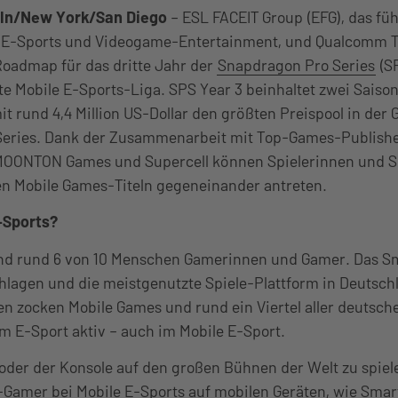
ln/New York/San Diego
– ESL FACEIT Group (EFG), das fü
E-Sports und Videogame-Entertainment, und Qualcomm Te
Roadmap für das dritte Jahr der
Snapdragon Pro Series
(S
te Mobile E-Sports-Liga. SPS Year 3 beinhaltet zwei Saison
it rund 4,4 Million US-Dollar den größten Preispool in der 
eries. Dank der Zusammenarbeit mit Top-Games-Publisher
, MOONTON Games und Supercell können Spielerinnen und Sp
en Mobile Games-Titeln gegeneinander antreten.
-Sports?
ind rund 6 von 10 Menschen Gamerinnen und Gamer. Das S
hlagen und die meistgenutzte Spiele-Plattform in Deutsch
n zocken Mobile Games und rund ein Viertel aller deutsch
im E-Sport aktiv – auch im Mobile E-Sport.
oder der Konsole auf den großen Bühnen der Welt zu spiele
Gamer bei Mobile E-Sports auf mobilen Geräten, wie Sma