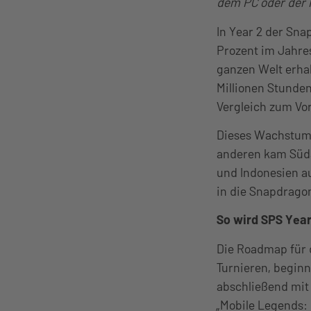
dem PC oder der 
In Year 2 der Sna
Prozent im Jahres
ganzen Welt erhal
Millionen Stunden
Vergleich zum Vo
Dieses Wachstum 
anderen kam Süda
und Indonesien au
in die Snapdrago
So wird SPS Year
Die Roadmap für d
Turnieren, beginn
abschließend mit
„Mobile Legends: