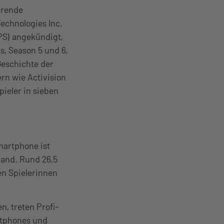
hrende
chnologies Inc.
PS) angekündigt,
s, Season 5 und 6,
Geschichte der
n wie Activision
ieler in sieben
martphone ist
land. Rund 26,5
en Spielerinnen
n, treten Profi-
rtphones und