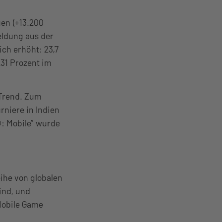
gen (+13.200
eldung aus der
ch erhöht: 23,7
231 Prozent im
 Trend. Zum
niere in Indien
©: Mobile” wurde
ihe von globalen
ind, und
Mobile Game