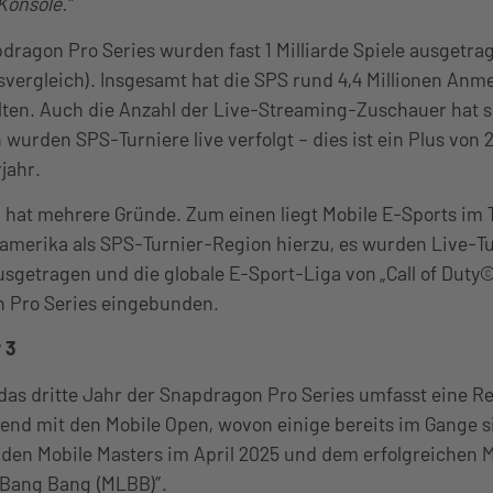
Konsole.”
pdragon Pro Series wurden fast 1 Milliarde Spiele ausgetra
vergleich). Insgesamt hat die SPS rund 4,4 Millionen Anm
ten. Auch die Anzahl der Live-Streaming-Zuschauer hat si
 wurden SPS-Turniere live verfolgt – dies ist ein Plus von 
rjahr.
hat mehrere Gründe. Zum einen liegt Mobile E-Sports im
merika als SPS-Turnier-Region hierzu, es wurden Live-Tur
sgetragen und die globale E-Sport-Liga von „Call of Duty
n Pro Series eingebunden.
 3
as dritte Jahr der Snapdragon Pro Series umfasst eine Re
end mit den Mobile Open, wovon einige bereits im Gange s
 den Mobile Masters im April 2025 und dem erfolgreichen 
 Bang Bang (MLBB)”.