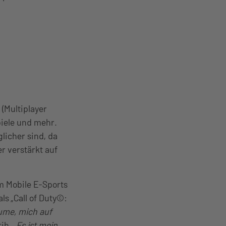
(Multiplayer
piele und mehr.
licher sind, da
r verstärkt auf
im Mobile E-Sports
ls „Call of Duty©:
äume, mich auf
tih.
„Es ist mein