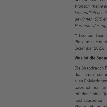
Wunsch, meine ei
letztendlich das 
gewinnen. SPS erö
Herausforderunge
Mit seinem Team „
Platz und sie qua
Dezember 2023.
Was ist die Snap
Die Snapdragon Pr
Qualcomm Technol
allen Spielerinne
teilzunehmen, um 
mit den Mobile O
hochzuarbeiten. Ih
Sieger gefeiert z