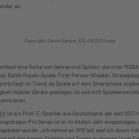
ander an.
Copyright: Daniel Santos, ESL FACEIT Group
mfasst eine Reihe von Genres und Spielen, darunter MOBA 
na), Battle Royale-Spiele, First-Person-Shooter, Strategies
ports liegt im Trend, da Spiele auf dem Smartphone zugäng
gkeit mobiler Geräte gestiegen ist und sich Spieleentwickle
zentrieren.
göz
ist ein Profi-E-Sportler aus Deutschland, der seit 2017 
 Snapdragon Pro Series ist er im letzten Jahr eingestiegen, a
angeboten wurde.
„Ich nehme an SPS teil, weil ich davon tr
el mit den besten Spielern und Teams zu messen,”
sagt Fa