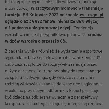
bardziej atrakcyjne – także dla widzów transmisji
internetowej.
W szczytowym momencie transmisję
turnieju IEM Katowice 2022 na kanale
esl_csgo_pl
oglądało aż 34 872 fanów, niemalże 65% więcej
niż podczas ubiegłorocznej edycji.
Tendencja
wzrostowa nie jest przypadkowa, ponieważ i
średnia
widzów wzrosła o przeszło 8%.
Z badania wynika również, że wydarzenia esportowe
są oglądane także na telewizorach – w ankiecie 30%
osób zaznaczyło, że do rozgrywek zasiadają przed
dużym ekranem. To trend podobny do tego znanego
ze sportu tradycyjnego, gdy wraz ze znajomymi i
rodziną widzowie zasiadają do wspólnego oglądania
w salonie, przy dużym odbiorniku. Esport przestaje
być dziedziną odbieraną wyłącznie z perspektywy
komputera osobistego, a staje się integralną częścią