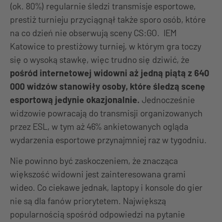
(ok. 80%) regularnie śledzi transmisje esportowe,
prestiż turnieju przyciągnął także sporo osób, które
na co dzień nie obserwują sceny CS:GO. IEM
Katowice to prestiżowy turniej, w którym gra toczy
się o wysoką stawkę, więc trudno się dziwić, że
pośród internetowej widowni aż jedną piątą z 640
000 widzów stanowiły osoby, które śledzą scenę
esportową jedynie okazjonalnie.
Jednocześnie
widzowie powracają do transmisji organizowanych
przez ESL, w tym aż 46% ankietowanych ogląda
wydarzenia esportowe przynajmniej raz w tygodniu.
Nie powinno być zaskoczeniem, że znacząca
większość widowni jest zainteresowana grami
wideo. Co ciekawe jednak, laptopy i konsole do gier
nie są dla fanów priorytetem. Największą
popularnością spośród odpowiedzi na pytanie