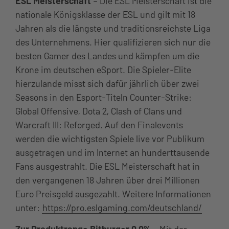
ESL Meisterschaft
– Die ESL Meisterschaft ist die
nationale Königsklasse der ESL und gilt mit 18
Jahren als die längste und traditionsreichste Liga
des Unternehmens. Hier qualifizieren sich nur die
besten Gamer des Landes und kämpfen um die
Krone im deutschen eSport. Die Spieler-Elite
hierzulande misst sich dafür jährlich über zwei
Seasons in den Esport-Titeln Counter-Strike:
Global Offensive, Dota 2, Clash of Clans und
Warcraft III: Reforged. Auf den Finalevents
werden die wichtigsten Spiele live vor Publikum
ausgetragen und im Internet an hunderttausende
Fans ausgestrahlt. Die ESL Meisterschaft hat in
den vergangenen 18 Jahren über drei Millionen
Euro Preisgeld ausgezahlt. Weitere Informationen
unter:
https://pro.eslgaming.com/deutschland/
Zur Produktrange Bitburger 0,0%
– Mit der