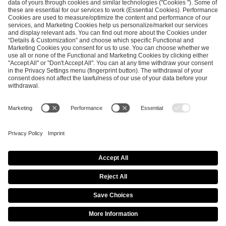
SEND MESSAGE
CAREER
MEDIA RIGHTS
BRAND PORTAL
Imprint
Privacy Policy
Cookie Policy
Terms of Use
Copyright Policy
Procurement Policy
Whistleblowing
Modern Slavery Statement
Security & Disclosure
© 2026 ESL FACEIT GROUP