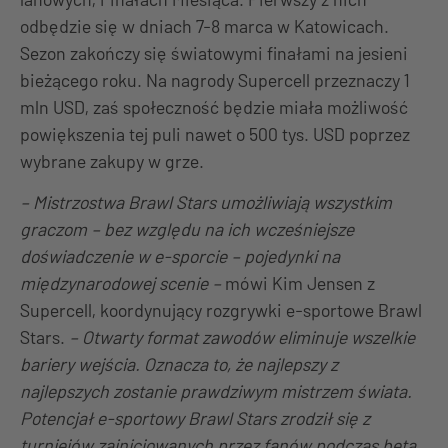
odbędzie się w dniach 7-8 marca w Katowicach.
Sezon zakończy się światowymi finałami na jesieni
bieżącego roku. Na nagrody Supercell przeznaczy 1
mln USD, zaś społeczność będzie miała możliwość
powiększenia tej puli nawet o 500 tys. USD poprzez
wybrane zakupy w grze.
– Mistrzostwa Brawl Stars umożliwiają wszystkim
graczom – bez względu na ich wcześniejsze
doświadczenie w e-sporcie – pojedynki na
międzynarodowej scenie –
mówi Kim Jensen z
Supercell, koordynujący rozgrywki e-sportowe Brawl
Stars.
–
Otwarty format zawodów eliminuje wszelkie
bariery wejścia. Oznacza to, że najlepszy z
najlepszych zostanie prawdziwym mistrzem świata.
Potencjał e-sportowy Brawl Stars zrodził się z
turniejów zainicjowanych przez fanów podczas beta