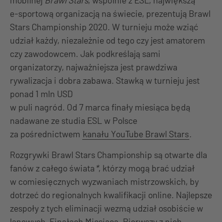
mobilnej
Brawl Stars
, wspólnie z ESL, największą
e-sportową organizacją na świecie, prezentują Brawl
Stars Championship 2020. W turnieju może wziąć
udział każdy, niezależnie od tego czy jest amatorem
czy zawodowcem. Jak podkreślają sami
organizatorzy, najważniejsza jest prawdziwa
rywalizacja i dobra zabawa. Stawką w turnieju jest
ponad 1 mln USD
w puli nagród. Od 7 marca finały miesiąca będą
nadawane ze studia ESL w Polsce
za pośrednictwem
kanału YouTube Brawl Stars
.
Rozgrywki Brawl Stars Championship są otwarte dla
fanów z całego świata
*
, którzy mogą brać udział
w comiesięcznych wyzwaniach mistrzowskich, by
dotrzeć do regionalnych kwalifikacji online. Najlepsze
zespoły z tych eliminacji wezmą udział osobiście w
lanowych, Finałach Miesiąca. Pierwszy z nich