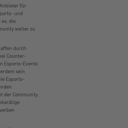
Anbieter für
ports- und
 es, die
unity weiter zu
haffen durch
bei Counter-
en Esports-Events
ußerdem sein
le Esports-
denden
tet der Community
hkarätige
ewerben