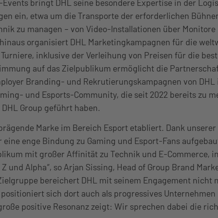
G-Events bringt DHL seine besondere Expertise in der Logis
gen ein, etwa um die Transporte der erforderlichen Bühne
nik zu managen – von Video-Installationen über Monitore
 hinaus organisiert DHL Marketingkampagnen für die welt
urniere, inklusive der Verleihung von Preisen für die best
timmung auf das Zielpublikum ermöglicht die Partnerscha
ployer Branding- und Rekrutierungskampagnen von DHL 
ming- und Esports-Community, die seit 2022 bereits zu me
 DHL Group geführt haben.
 prägende Marke im Bereich Esport etabliert. Dank unserer
r eine enge Bindung zu Gaming und Esport-Fans aufgebaut
likum mit großer Affinität zu Technik und E-Commerce, i
Z und Alpha“, so Arjan Sissing, Head of Group Brand Mark
r Zielgruppe bereichert DHL mit seinem Engagement nicht 
 positioniert sich dort auch als progressives Unternehmen 
große positive Resonanz zeigt: Wir sprechen dabei die ric