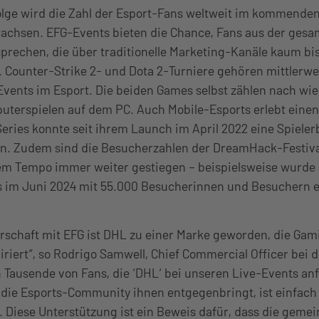
lge wird die Zahl der Esport-Fans weltweit im kommenden
wachsen. EFG-Events bieten die Chance, Fans aus der gesa
rechen, die über traditionelle Marketing-Kanäle kaum bis
. Counter-Strike 2- und Dota 2-Turniere gehören mittlerwe
vents im Esport. Die beiden Games selbst zählen nach wie
uterspielen auf dem PC. Auch Mobile-Esports erlebt eine
ries konnte seit ihrem Launch im April 2022 eine Spielerb
en. Zudem sind die Besucherzahlen der DreamHack-Festival
m Tempo immer weiter gestiegen – beispielsweise wurde 
 im Juni 2024 mit 55.000 Besucherinnen und Besuchern e
erschaft mit EFG ist DHL zu einer Marke geworden, die Ga
iriert“, so Rodrigo Samwell, Chief Commercial Officer bei 
 Tausende von Fans, die ‘DHL‘ bei unseren Live-Events an
 die Esports-Community ihnen entgegenbringt, ist einfach
 Diese Unterstützung ist ein Beweis dafür, dass die geme