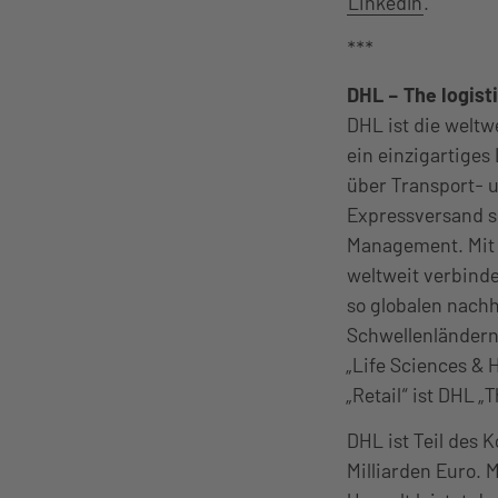
LinkedIn
.
***
DHL – The logist
DHL ist die weltw
ein einzigartiges
über Transport- 
Expressversand s
Management. Mit 
weltweit verbind
so globalen nachh
Schwellenländern
„Life Sciences & 
„Retail“ ist DHL „
DHL ist Teil des 
Milliarden Euro.