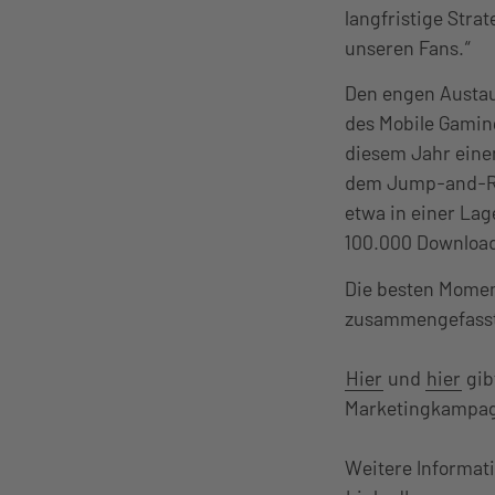
langfristige Stra
unseren Fans.“
Den engen Austau
des Mobile Gamin
diesem Jahr einen
dem Jump-and-Ru
etwa in einer Lag
100.000 Download
Die besten Momen
zusammengefass
Hier
und
hier
gib
Marketingkampag
Weitere Informati