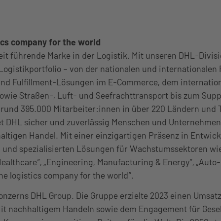
ics company for the world​
eit führende Marke in der Logistik. Mit unseren DHL-Divis
 Logistikportfolio – von der nationalen und internationalen
und Fulfillment-Lösungen im E-Commerce, dem internatio
owie Straßen-, Luft- und Seefrachttransport bis zum Supp
rund 395.000 Mitarbeiter:innen in über 220 Ländern und T
et DHL sicher und zuverlässig Menschen und Unternehmen
altigen Handel. Mit einer einzigartigen Präsenz in Entwic
 und spezialisierten Lösungen für Wachstumssektoren wie
Healthcare“, „Engineering, Manufacturing & Energy“, „Auto-
The logistics company for the world“.​
Konzerns DHL Group. Die Gruppe erzielte 2023 einen Umsatz
 Mit nachhaltigem Handeln sowie dem Engagement für Gesel