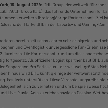
ork, 16. August 2024:
DHL Group, der weltweit führende 
ESL FACEIT Group (EFG)
, das führende Unternehmen für Es
inment, erweitern ihre langjährige Partnerschaft. Ziel ist
 Relevanz der Marke DHL in der Esports- und Gaming-Comm
rieren bereits seit sechs Jahren sehr erfolgreich und sc
gnen und Eventlogistik unvergessliche Fan-Erlebnisse 
a 2-Turnieren. Die Partnerschaft rund um diese angesehen
stig fortgesetzt. Als offizieller Logistikpartner baut DHL a
er Snapdragon Pro Series aus – der weltweit größten Mobi
über hinaus wird DHL künftig einige der weltweit stattfin
-Festivals unterstützen. Diese Veranstaltungsreihe bie
 Gelegenheit, sich zu vernetzen und um beispielsweise hoc
 und Live-Music-Acts zu erleben sowie an Cosplay-Wettb