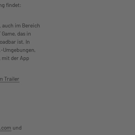
g findet:
L auch im Bereich
 Game, das in
adbar ist. In
HL-Umgebungen,
L mit der App
m Trailer
p.com
und