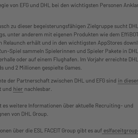
tegie von EFG und DHL bei den wichtigsten Personen Anklan
sch zu dieser begeisterungsfähigen Zielgruppe sucht DH
gs, unter anderem mit eigenen Produkten wie dem EffiBOT
 Relaunch erhält und in den wichtigsten AppStores downlo
n-Spiel sammeln Spielerinnen und Spieler Pakete in D
erhalle oder auf einem Flughafen. Im Vorjahr erreichte DH
s und 2 Millionen gespielte Games.
te der Partnerschaft zwischen DHL und EFG sind
in diese
t und
hier
nachlesbar.
t es weitere Informationen über aktuelle Recruiting- und
nen von DHL Group.
onen über die ESL FACEIT Group gibt es auf
eslfaceitgrou