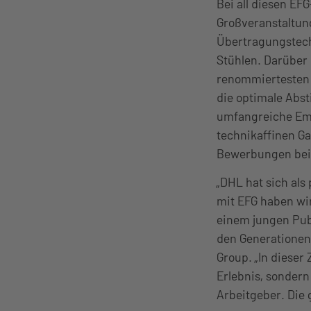
Bei all diesen EF
Großveranstaltun
Übertragungstech
Stühlen. Darüber
renommiertesten T
die optimale Abs
umfangreiche Em
technikaffinen Ga
Bewerbungen bei
„DHL hat sich als
mit EFG haben wi
einem jungen Pub
den Generationen 
Group. „In diese
Erlebnis, sondern
Arbeitgeber. Die 