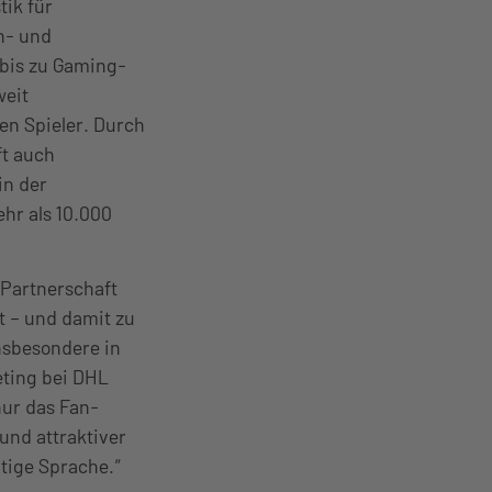
tik für
n- und
 bis zu Gaming-
weit
en Spieler. Durch
ft auch
in der
hr als 10.000
 Partnerschaft
 – und damit zu
nsbesondere in
eting bei DHL
nur das Fan-
und attraktiver
htige Sprache.“