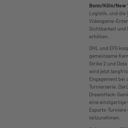
Bonn/Köln/New Y
Logistik, und die
Videogame-Enterta
Sichtbarkeit und
erhöhen.
DHL und EFG koope
gemeinsame Kampa
Strike 2 und Dot
wird jetzt langfri
Engagement bei d
Turnierserie. Dar
DreamHack-Gaming
eine einzigartige
Esports-Turniere
teilzunehmen.