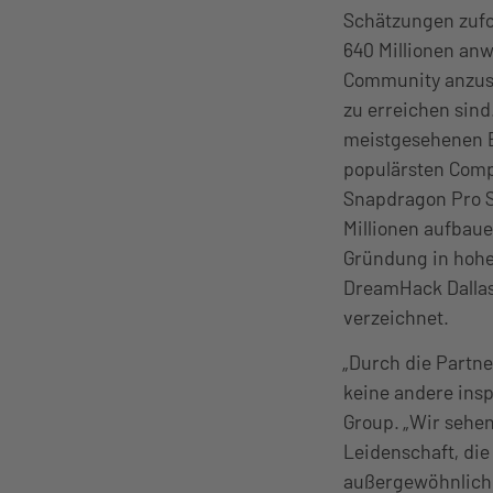
Schätzungen zufo
640 Millionen an
Community anzusp
zu erreichen sind
meistgesehenen E
populärsten Comp
Snapdragon Pro Se
Millionen aufbau
Gründung in hohe
DreamHack Dallas
verzeichnet.
„Durch die Partn
keine andere insp
Group. „Wir sehen
Leidenschaft, die
außergewöhnlich.