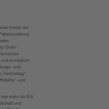
ionen bieten wir
 Paketzustellung
nalen
ly-Chain-
erritorien
 und ermöglicht
klungs- und
 „Technology“,
Mobility“, und
 von mehr als 81,8
lschaft und