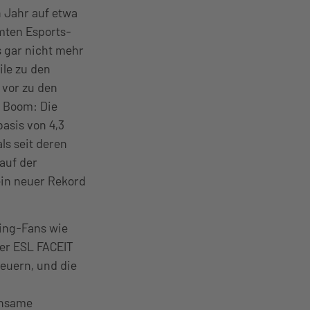
 Jahr auf etwa
mten Esports-
 gar nicht mehr
ile zu den
 vor zu den
n Boom: Die
asis von 4,3
s seit deren
auf der
in neuer Rekord
ming-Fans wie
der ESL FACEIT
feuern, und die
insame