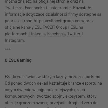
można znaleźć na
oficjalnej stronie
oraz na
Twitterze
,
Facebooku
i
Instagramie
. Pozostałe
informacje dotyczące dzialalności firmy dostępne są
poprzez stronę
https://eslfaceitgroup.com/
oraz
oficjalne kanały ESL FACEIT Group i ESL na
platformach
LinkedIn
,
Facebook
,
Twitter
i
Instagram
.
***
O ESL Gaming
ESL kreuje świat, w którym każdy może zostać kimś.
Od ponad dwóch dekad kształtuje branżę esportu na
całym świecie w najpopularniejszych grach
komputerowych, tworząc spójny ekosystem, który
oferuje graczom szansę przejścia drogi od zera do