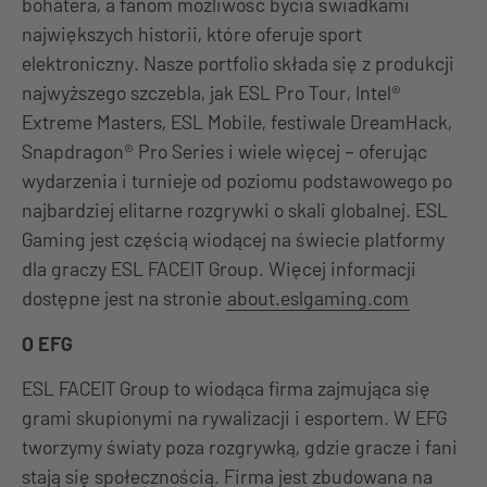
bohatera, a fanom możliwość bycia świadkami
największych historii, które oferuje sport
elektroniczny. Nasze portfolio składa się z produkcji
najwyższego szczebla, jak ESL Pro Tour, Intel®
Extreme Masters, ESL Mobile, festiwale DreamHack,
Snapdragon® Pro Series i wiele więcej – oferując
wydarzenia i turnieje od poziomu podstawowego po
najbardziej elitarne rozgrywki o skali globalnej. ESL
Gaming jest częścią wiodącej na świecie platformy
dla graczy ESL FACEIT Group. Więcej informacji
dostępne jest na stronie
about.eslgaming.com
O EFG
ESL FACEIT Group to wiodąca firma zajmująca się
grami skupionymi na rywalizacji i esportem. W EFG
tworzymy światy poza rozgrywką, gdzie gracze i fani
stają się społecznością. Firma jest zbudowana na