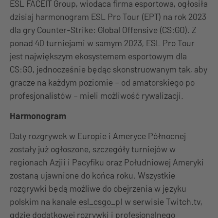
ESL FACEIT Group, wiodąca firma esportowa, ogłosiła
dzisiaj harmonogram ESL Pro Tour (EPT) na rok 2023
dla gry Counter-Strike: Global Offensive (CS:GO). Z
ponad 40 turniejami w samym 2023, ESL Pro Tour
jest największym ekosystemem esportowym dla
CS:GO, jednocześnie będąc skonstruowanym tak, aby
gracze na każdym poziomie – od amatorskiego po
profesjonalistów – mieli możliwość rywalizacji.
Harmonogram
Daty rozgrywek w Europie i Ameryce Północnej
zostały już ogłoszone, szczegóły turniejów w
regionach Azjii i Pacyfiku oraz Południowej Ameryki
zostaną ujawnione do końca roku. Wszystkie
rozgrywki będą możliwe do obejrzenia w języku
polskim na kanale
esl_csgo_p
l w serwisie Twitch.tv,
gdzie dodatkowej rozrywki i profesjonalnego