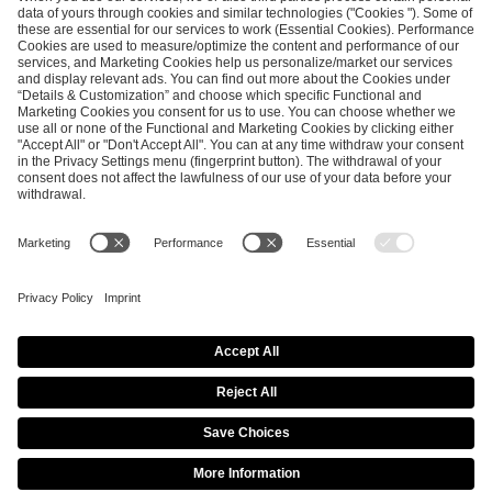
SEND MESSAGE
CAREER
MEDIA RIGHTS
BRAND PORTAL
Imprint
Privacy Policy
Cookie Policy
Terms of Use
Copyright Policy
Procurement Policy
Whistleblowing
Modern Slavery Statement
Security & Disclosure
© 2026 ESL FACEIT GROUP