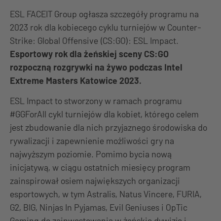
ESL FACEIT Group ogłasza szczegóły programu na
2023 rok dla kobiecego cyklu turniejów w Counter-
Strike: Global Offensive (CS:GO): ESL Impact.
Esportowy rok dla żeńskiej sceny CS:GO
rozpoczną rozgrywki na żywo podczas Intel
Extreme Masters Katowice 2023.
ESL Impact to stworzony w ramach programu
#GGForAll cykl turniejów dla kobiet, którego celem
jest zbudowanie dla nich przyjaznego środowiska do
rywalizacji i zapewnienie możliwości gry na
najwyższym poziomie. Pomimo bycia nową
inicjatywą, w ciągu ostatnich miesięcy program
zainspirował osiem największych organizacji
esportowych, w tym Astralis, Natus Vincere, FURIA,
G2, BIG, Ninjas In Pyjamas, Evil Geniuses i OpTic
Gaming do zainwestowania w żeńskie dywizje i