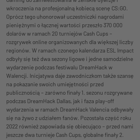
wkroczenia na profesjonalną kobiecą scenę CS:GO.
Oprócz tego uhonorował uczestniczki nagrodami
pieniężnymi o łącznej wartości przeszło 370 000
dolarów w ramach 20 turniejów Cash Cups –
rozgrywek online organizowanych dla większej liczby
regionów. W ramach czonego kalendarza ESL Impact
odbyły się też dwa sezony ligowe i jedne samodzielne
wydarzenie podczas festiwalu DreamHack w
Walencji. Inicjatywa daje zawodniczkom także szansę
na pokazanie swoich umiejętności przed
publicznością – zarówno finały 1. sezonu rozgrywane
podczas DreamHack Dallas, jak i faza play-off
wydarzenia w ramach DreamHack Valencia odbywały
się na żywo z udziałem fanów. Pozostała część roku
2022 również zapowiada się obiecująco – przed nami
jeszcze dwa turnieje Cash Cups, globalne finały 2.