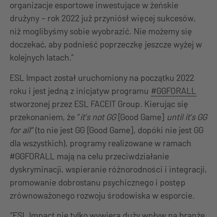
organizacje esportowe inwestujące w żeńskie
drużyny – rok 2022 już przyniósł więcej sukcesów,
niż moglibyśmy sobie wyobrazić. Nie możemy się
doczekać, aby podnieść poprzeczkę jeszcze wyżej w
kolejnych latach.”
ESL Impact został uruchomiony na początku 2022
roku i jest jedną z inicjatyw programu
#GGFORALL
stworzonej przez ESL FACEIT Group. Kierując się
przekonaniem, że “
it’s not GG
[Good Game]
until it’s GG
for all”
(to nie jest GG [Good Game], dopóki nie jest GG
dla wszystkich), programy realizowane w ramach
#GGFORALL mają na celu przeciwdziałanie
dyskryminacji, wspieranie różnorodności i integracji,
promowanie dobrostanu psychicznego i postęp
zrównoważonego rozwoju środowiska w esporcie.
“ESL Impact nie tylko wywiera duży wpływ na branżę