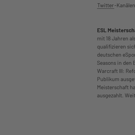
Twitter
-Kanälen
ESL Meistersch
mit 18 Jahren al
qualifizieren s
deutschen eSport
Seasons in den E
Warcraft III: Re
Publikum ausget
Meisterschaft ha
ausgezahlt. Wei