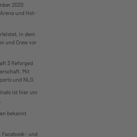
ember 2020
-Arena und Hot-
rleistet, in dem
en und Crew vor
aft 3 Reforged
erschaft. Mit
sports und NLG.
nals ist hier um
r.
hen bekannt
n
Facebook-
und