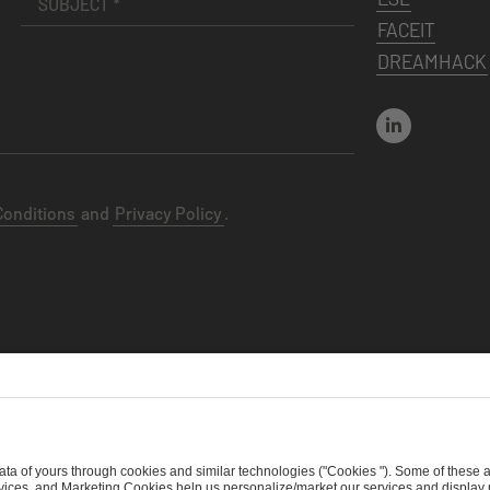
FACEIT
DREAMHACK
Conditions
and
Privacy Policy
.