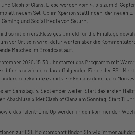
2 und Clash of Clans. Diese werden vom 4. bis zum 6. Sept
omplett neuem Set-Up im Xperion stattfinden, der neuen E
s, Gaming und Social Media von Saturn.
ird somit ein erstklassiges Umfeld für die Finaltage gewäh
kum vor Ort sein wird, dafür warten aber die Kommentator
ende Matches im Broadcast auf.
September 2020, 15:30 Uhr startet das Programm mit Warcr
Halbfinals sowie dem darauffolgenden Finale der ESL Meist
er anderem bekannte esports Größen aus dem Team Mouse
es am Samstag, 5. September weiter, Start des ersten Halbfi
en Abschluss bildet Clash of Clans am Sonntag, Start 11 Uh
 sowie das Talent-Line Up werden in den kommenden Woc
ationen zur ESL Meisterschaft finden Sie wie immer auf de