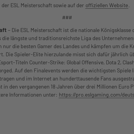
 der ESL Meisterschaft sowie auf der
offiziellen Website
.
###
aft
– Die ESL Meisterschaft ist die nationale Königsklasse 
s die längste und traditionsreichste Liga des Unternehmen
ich nur die besten Gamer des Landes und kämpfen um die K
. Die Spieler-Elite hierzulande misst sich dafür jährlich ü
sport-Titeln Counter-Strike: Global Offensive, Dota 2, Clas
forged. Auf den Finalevents werden die wichtigsten Spiele l
ragen und im Internet an hunderttausende Fans ausgestra
t in den vergangenen 18 Jahren über drei Millionen Euro P
tere Informationen unter:
https://pro.eslgaming.com/deut