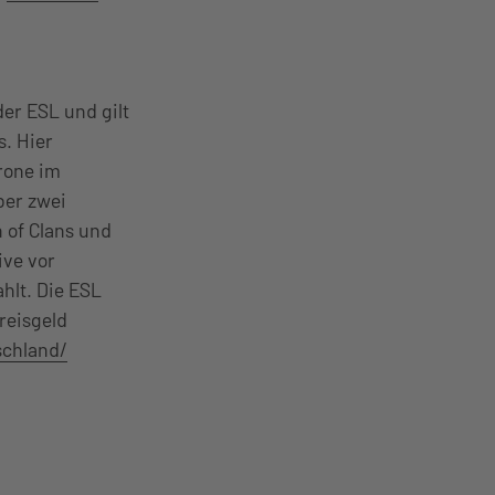
der ESL und gilt
s. Hier
rone im
ber zwei
h of Clans und
ive vor
hlt. Die ESL
reisgeld
schland/