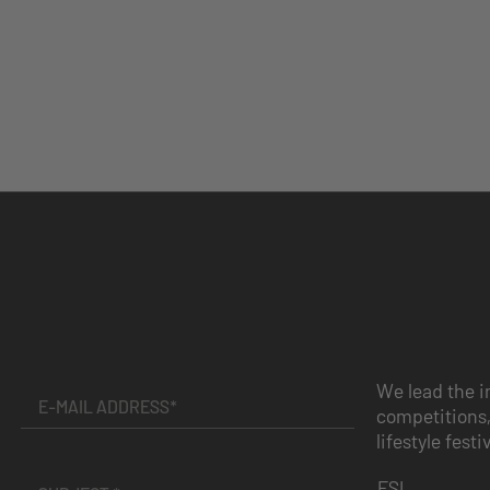
We lead the i
competitions,
lifestyle festi
ESL