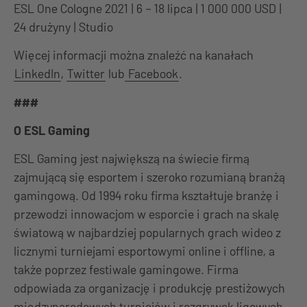
ESL One Cologne 2021 | 6 – 18 lipca | 1 000 000 USD |
24 drużyny | Studio
Więcej informacji można znaleźć na kanałach
LinkedIn
,
Twitter
lub
Facebook
.
###
O ESL Gaming
ESL Gaming jest największą na świecie firmą
zajmującą się esportem i szeroko rozumianą branżą
gamingową. Od 1994 roku firma kształtuje branżę i
przewodzi innowacjom w esporcie i grach na skalę
światową w najbardziej popularnych grach wideo z
licznymi turniejami esportowymi online i offline, a
także poprzez festiwale gamingowe. Firma
odpowiada za organizację i produkcję prestiżowych
międzynarodowych turniejów i rozgrywek ligowych