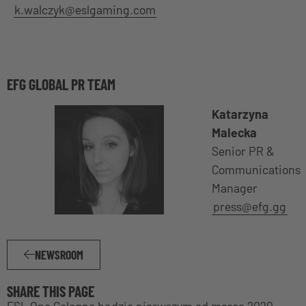
k.walczyk@eslgaming.com
EFG GLOBAL PR TEAM
Katarzyna
Malecka
Senior PR &
Communications
Manager
press@efg.gg
NEWSROOM
SHARE THIS PAGE
ESL One Cologne będzie pierwszym od marca 2020