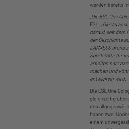
werden bereits i
„Die ESL One Colo
ESL.
„Die Veranst
darauf, seit dem
der Geschichte a
LANXESS arena zu 
Sportstätte für i
arbeiten hart dar
machen und könn
entwickeln wird.
Die ESL One Colo
gleichzeitig über
den allgegenwärti
haben zwei Under
einem unvergessli