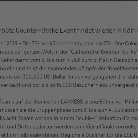
rößte Counter-Strike Event findet wieder in Köln 
er 2018 – Die ESL verkündet heute, dass die ESL One Colo
ns aus der ganzen Welt in der “Cathedral of Counter-Strike
 kehrt damit vom 5. bis zum 7. Juli zum 5. Mal in Deutschl
na ein und zeigt die spannenden Kämpfe der 16 weltbesten
 Teams um 300.000 US-Dollar. In den vergangenen drei Jah
verkauft und bot bis zu 15.000 Besuchern ein unvergessli
 Teams auf der ikonischen LANXESS arena Bühne vor Milli
 müssen sie die Gruppenphase vom 2. bis zum 4. Juli absol
ils acht Teams werden in einem Double-Elimination-Form
it- und Drittplatzierten werden zum Viertelfinale vorrücke
irekt im Halbfinale stehen. Regionale Qualifier für die ESL 