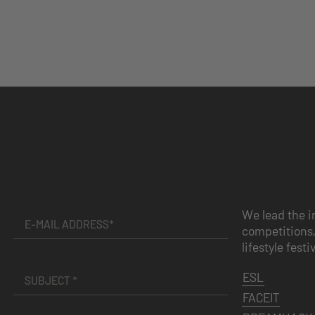
We lead the i
competitions,
lifestyle festi
ESL
FACEIT