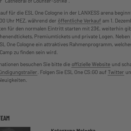
 “Cathedral of Counter-Strike”.
kauf für die ESL One Cologne in der LANXESS arena beginn
00 Uhr MEZ, während der
öffentliche Verkauf
am 1. Dezem
en für den normalen Eintritt starten mit 23€, weiterhin gi
henendtickets, Premiumtickets und private Logen. Neben
 ESL One Cologne ein attraktives Rahmenprogramm, welches
Camp zu finden sein wird.
mationen besuchen Sie bitte die
offizielle Website
und sch
ündigungstrailer
. Folgen Sie ESL One CS:GO auf
Twitter
u
euigkeiten.
TEAM
Katarzyna Malecka