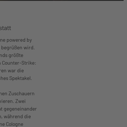
statt
gne powered by
” begrüßen wird.
ands größte
 Counter-Strike:
ren war die
ches Spektakel.
onen Zuschauern
vieren. Zwei
at gegeneinander
n, während die
One Cologne