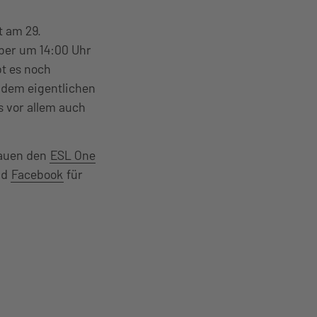
t am 29.
ber um 14:00 Uhr
bt es noch
 dem eigentlichen
 vor allem auch
auen den
ESL One
nd
Facebook
für