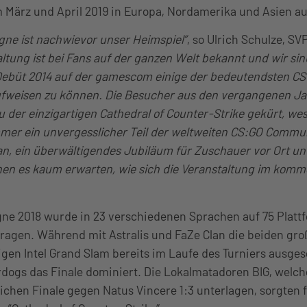
m März und April 2019 in Europa, Nordamerika und Asien a
gne ist nachwievor unser Heimspiel”
, so Ulrich Schulze, SV
altung ist bei Fans auf der ganzen Welt bekannt und wir sin
 Debüt 2014 auf der gamescom einige der bedeutendsten C
ufweisen zu können. Die Besucher aus den vergangenen Ja
der einzigartigen Cathedral of Counter-Strike gekürt, we
mmer ein unvergesslicher Teil der weltweiten CS:GO Commun
an, ein überwältigendes Jubiläum für Zuschauer vor Ort un
en es kaum erwarten, wie sich die Veranstaltung im ko
gne 2018 wurde in 23 verschiedenen Sprachen auf 75 Platt
tragen. Während mit Astralis und FaZe Clan die beiden gro
gen Intel Grand Slam bereits im Laufe des Turniers ausges
dogs das Finale dominiert. Die Lokalmatadoren BIG, welch
chen Finale gegen Natus Vincere 1:3 unterlagen, sorgten f