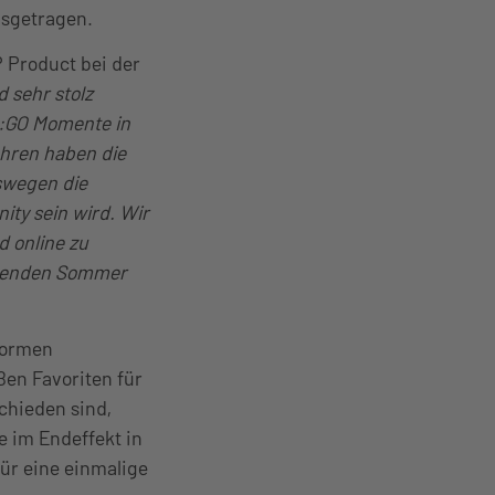
usgetragen.
P Product bei der
d sehr stolz
S:GO Momente in
hren haben die
swegen die
ity sein wird. Wir
d online zu
mmenden Sommer
formen
ßen Favoriten für
chieden sind,
e im Endeffekt in
ür eine einmalige