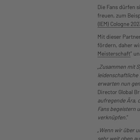
Die Fans dürfen s
freuen, zum Beisp
(IEM) Cologne 202
Mit dieser Partne
fördern, daher wir
Meisterschaft
” u
„Zusammen mit Spo
leidenschaftlich
erwarten nun gem
Director Global B
aufregende Ära, d
Fans begeistern u
verknüpfen.
”
„Wenn wir über u
sehr weit oben au