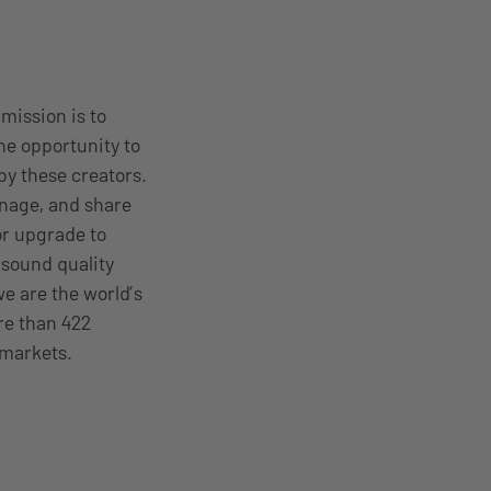
mission is to
the opportunity to
 by these creators.
anage, and share
 or upgrade to
 sound quality
e are the world’s
re than 422
 markets.