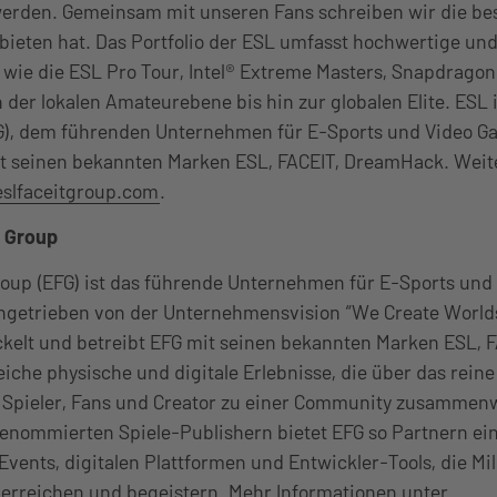
werden. Gemeinsam mit unseren Fans schreiben wir die be
 bieten hat. Das Portfolio der ESL umfasst hochwertige un
 wie die ESL Pro Tour, Intel® Extreme Masters, Snapdragon
 der lokalen Amateurebene bis hin zur globalen Elite. ESL i
G), dem führenden Unternehmen für E-Sports und Video G
t seinen bekannten Marken ESL, FACEIT, DreamHack. Weit
slfaceitgroup.com
.
 Group
roup (EFG) ist das führende Unternehmen für E-Sports un
ngetrieben von der Unternehmensvision “We Create Worl
kelt und betreibt EFG mit seinen bekannten Marken ESL, F
che physische und digitale Erlebnisse, die über das reine
Spieler, Fans und Creator zu einer Community zusammenw
renommierten Spiele-Publishern bietet EFG so Partnern ei
-Events, digitalen Plattformen und Entwickler-Tools, die Mi
 erreichen und begeistern. Mehr Informationen unter