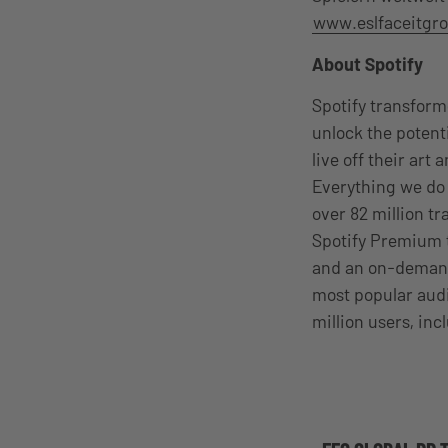
www.eslfaceitgr
About Spotify
Spotify transform
unlock the potenti
live off their art
Everything we do 
over 82 million tr
Spotify Premium t
and an on-demand,
most popular aud
million users, in