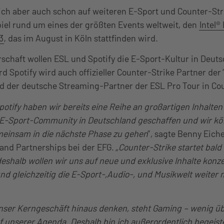
ich aber auch schon auf weiteren E-Sport und Counter-Str
iel rund um eines der größten Events weltweit, den
Intel®
3
, das im August in Köln stattfinden wird.
rschaft wollen ESL und Spotify die E-Sport-Kultur in Deut
d Spotify wird auch offizieller Counter-Strike Partner der 
nd der deutsche Streaming-Partner der ESL Pro Tour in Cou
tify haben wir bereits eine Reihe an großartigen Inhalten 
e E-Sport-Community in Deutschland geschaffen und wir k
einsam in die nächste Phase zu gehen
”
,
sagte Benny Eich
rand Partnerships bei der EFG.
„Counter-Strike startet bald 
eshalb wollen wir uns auf neue und exklusive Inhalte konzen
nd gleichzeitig die E-Sport-,Audio-, und Musikwelt weiter 
nser Kerngeschäft hinaus denken, steht Gaming – wenig ü
f unserer Agenda. Deshalb bin ich außerordentlich begeiste