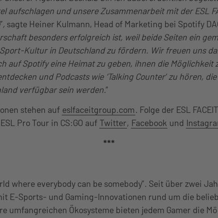
itel aufschlagen und unsere Zusammenarbeit mit der ESL F
n
”
,
sagte Heiner Kulmann, Head of Marketing bei Spotify D
rschaft besonders erfolgreich ist, weil beide Seiten ein ge
-Sport-Kultur in Deutschland zu fördern. Wir freuen uns da
 auf Spotify eine Heimat zu geben, ihnen die Möglichkeit z
entdecken und Podcasts wie ‘Talking Counter’ zu hören, die 
hland verfügbar sein werden.
”
ionen stehen auf
eslfaceitgroup.com
. Folge der ESL FACEI
ESL Pro Tour in CS:GO auf
Twitter
,
Facebook
und
Instagr
***
orld where everybody can be somebody”. Seit über zwei Ja
mit E-Sports- und Gaming-Innovationen rund um die belie
ere umfangreichen Ökosysteme bieten jedem Gamer die Mög