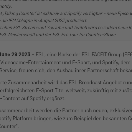
potify.
 „Talking Counter” ist exklusiv auf Spotify verfügbar – neue Epis
 die IEM Cologne im August 2023 produziert.
tschen ESL Streams auf YouTube und Twitch wird es zudem neue In
 ESL Meisterschaft und der ESL Pro Tour für Counter-Strike.
June 29 2023
–
ESL, eine Marke der ESL FACEIT Group (EF
Videogame-Entertainment und E-Sport, und Spotify, dem
Service, freuen sich, den Ausbau ihrer Partnerschaft bek
erte Zusammenarbeit wird das ESL Broadcast Angebot ru
 erfolgreichsten E-Sport Titel weltweit, zukünftig mit zusä
Content auf Spotify ergänzt.
sammenarbeit werden die Partner auch neuen, exklusive
potify Platform bringen, wie zum Beispiel den bekannten C
Counter”.