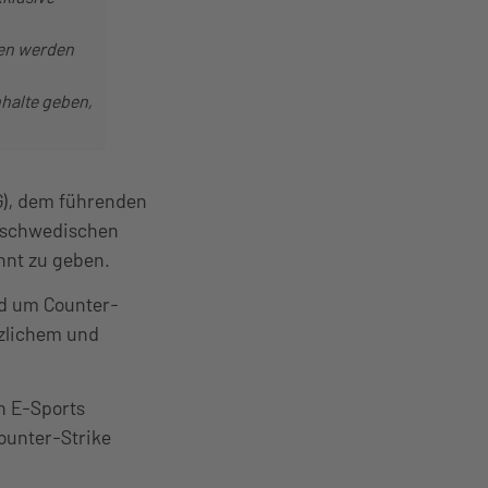
oden werden
halte geben,
G), dem führenden
 schwedischen
annt zu geben.
nd um Counter-
tzlichem und
n E-Sports
ounter-Strike