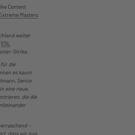
ike Content
 Extreme Masters
schland weiter
”
ESL
nter-Strike.
für die
önnen es kaum
elmann, Senior
in eine neue,
trieren, die die
miteinander
berraschend –
rt, dass wir nun