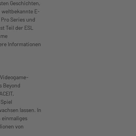
sten Geschichten,
d weltbekannte E-
 Pro Series und
st Teil der ESL
ame
ere Informationen
d Videogame-
ds Beyond
ACEIT,
 Spiel
achsen lassen. In
n einmaliges
llionen von