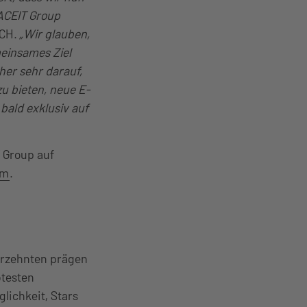
ACEIT Group
ACH.
„Wir glauben,
meinsames Ziel
her sehr darauf,
u bieten, neue E-
bald exklusiv auf
T Group auf
am
.
hrzehnten prägen
btesten
lichkeit, Stars