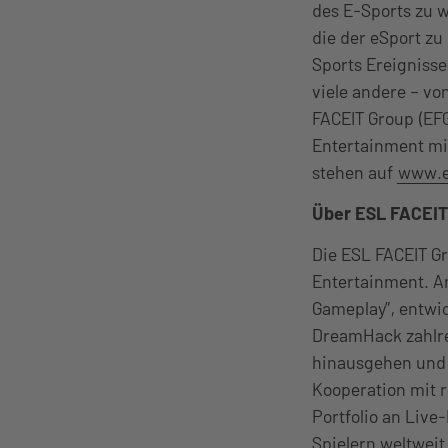
des E-Sports zu 
die der eSport zu
Sports Ereignisse
viele andere – von
FACEIT Group (EF
Entertainment mi
stehen auf
www.e
Über ESL FACEIT
Die ESL FACEIT G
Entertainment. A
Gameplay”, entwic
DreamHack zahlrei
hinausgehen und 
Kooperation mit 
Portfolio an Live
Spielern weltweit