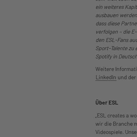
ein weiteres Kap
ausbauen werde
dass diese Partne
verfolgen – die E
den ESL-Fans auch
Sport-Talente zu 
Spotify in Deutsc
Weitere Informat
LinkedIn
und der 
Über ESL
„ESL creates a w
wir die Branche 
Videospiele. Uns