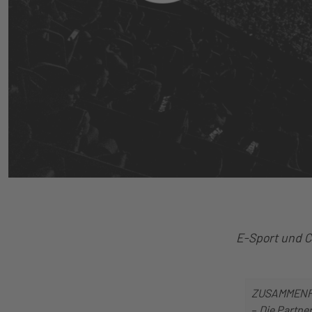
E-Sport und C
ZUSAMMEN
–
Die Partner