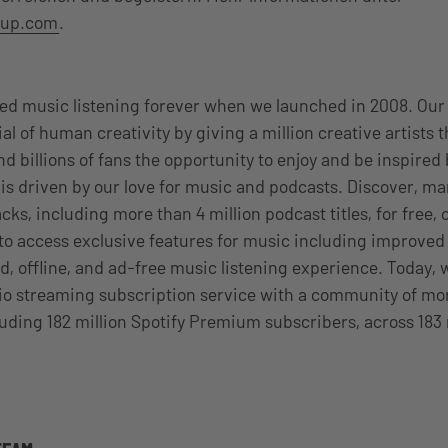
oup.com
.
ed music listening forever when we launched in 2008. Our 
al of human creativity by giving a million creative artists 
 and billions of fans the opportunity to enjoy and be inspired
is driven by our love for music and podcasts. Discover, m
acks, including more than 4 million podcast titles, for free,
o access exclusive features for music including improved
 offline, and ad-free music listening experience. Today, w
io streaming subscription service with a community of mo
cluding 182 million Spotify Premium subscribers, across 183