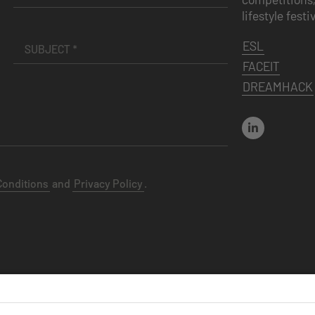
lifestyle festi
ESL
FACEIT
DREAMHACK
Conditions
and
Privacy Policy
.