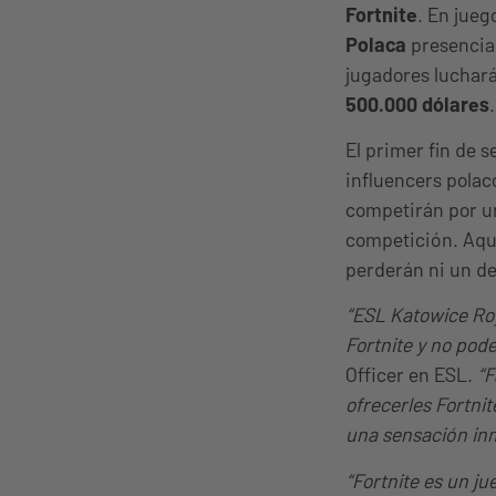
Fortnite
. En jueg
Polaca
presencial
jugadores luchará
500.000 dólares
.
El primer fin de 
influencers polac
competirán por un
competición. Aque
perderán ni un det
“ESL Katowice Roy
Fortnite y no po
Officer en ESL.
“F
ofrecerles Fortni
una sensación in
“Fortnite es un ju