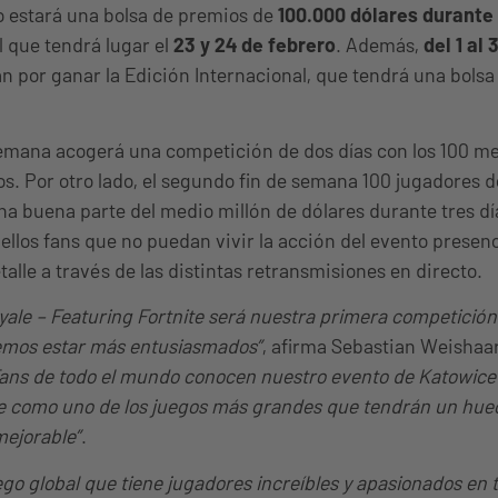
o estará una bolsa de premios de
100.000 dólares durante 
 que tendrá lugar el
23 y 24 de febrero
. Además,
del 1 al
n por ganar la Edición Internacional, que tendrá una bols
semana acogerá una competición de dos días con los 100 me
os. Por otro lado, el segundo fin de semana 100 jugadores 
a buena parte del medio millón de dólares durante tres dí
llos fans que no puedan vivir la acción del evento presenci
alle a través de las distintas retransmisiones en directo.
ale – Featuring Fortnite será nuestra primera competición
demos estar más entusiasmados”
, afirma Sebastian Weishaar
ans de todo el mundo conocen nuestro evento de Katowice
te como uno de los juegos más grandes que tendrán un huec
mejorable”
.
ego global que tiene jugadores increíbles y apasionados en 