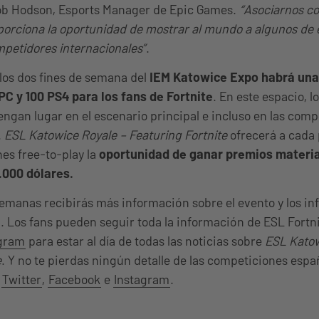
ob Hodson, Esports Manager de Epic Games.
“Asociarnos c
orciona la oportunidad de mostrar al mundo a algunos de 
petidores internacionales”
.
los dos fines de semana del
IEM Katowice Expo habrá una
PC y 100 PS4 para los fans de Fortnite
. En este espacio, l
engan lugar en el escenario principal e incluso en las comp
.
ESL Katowice Royale – Featuring Fortnite
ofrecerá a cada 
es free-to-play la
oportunidad de ganar premios materia
.000 dólares.
emanas recibirás más información sobre el evento y los in
l. Los fans pueden seguir toda la información de ESL Fortn
agram
para estar al día de todas las noticias sobre
ESL Katow
e
. Y no te pierdas ningún detalle de las competiciones espa
:
Twitter
,
Facebook
e
Instagram
.