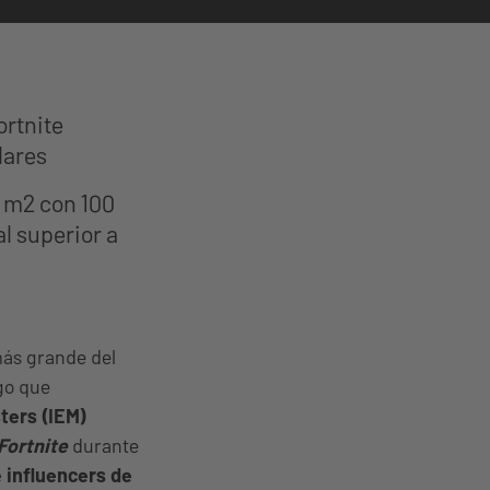
ortnite
lares
0 m2 con 100
l superior a
más grande del
go que
ers (IEM)
Fortnite
durante
 influencers de