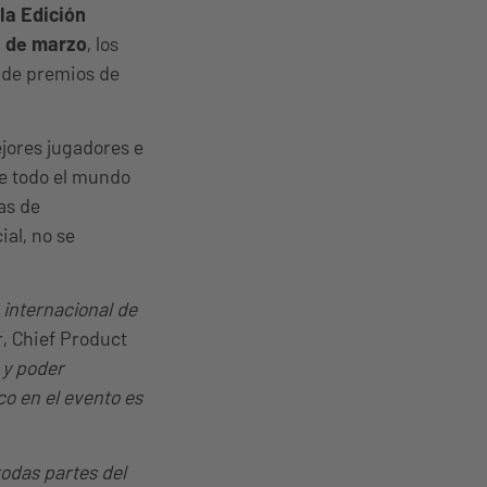
la Edición
 3 de marzo
, los
a de premios de
jores jugadores e
de todo el mundo
as de
al, no se
 internacional de
, Chief Product
 y poder
o en el evento es
todas partes del