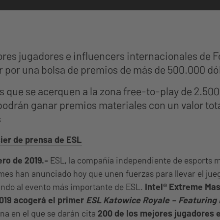
ores jugadores e influencers internacionales de F
 por una bolsa de premios de más de 500.000 dó
s que se acerquen a la zona free-to-play de 2.50
podrán ganar premios materiales con un valor tota
s
ier de prensa de ESL
ero de 2019.-
ESL, la compañía independiente de esports 
es han anunciado hoy que unen fuerzas para llevar el jue
undo al evento más importante de ESL.
Intel
®
Extreme Mast
019 acogerá el primer
ESL Katowice Royale – Featuring 
na en el que se darán cita
200 de los mejores jugadores e