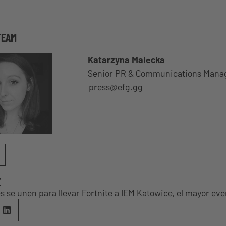
TEAM
Katarzyna Malecka
Senior PR & Communications Mana
press@efg.gg
E
 se unen para llevar Fortnite a IEM Katowice, el mayor ev