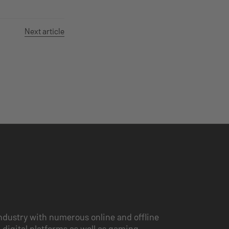
Next article
ndustry with numerous online and offline
 digital platforms as well as gaming