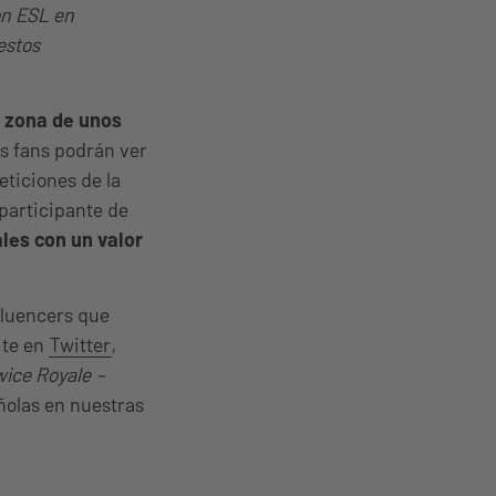
on ESL en
estos
 zona de unos
os fans podrán ver
eticiones de la
participante de
les con un valor
fluencers que
ite en
Twitter
,
ice Royale –
ñolas en nuestras