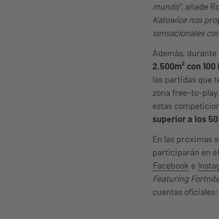
mundo”
, añade R
Katowice nos prop
sensacionales com
Además, durante 
2.500m² con 100 
las partidas que t
zona free-to-play
estas competicion
superior a los 50
En las próximas s
participarán en é
Facebook
e
Inst
Featuring Fortnit
cuentas oficiales