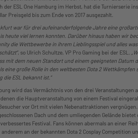
h der ESL One Hamburg im Herbst, hat die Turnierserie in
llar Preisgeld bis zum Ende von 2017 ausgezahlt.
kfurt war für drei aufeinanderfolgende Jahre eine großart
bis heute viel lernen konnten. Darüber hinaus haben wir be
ity die Wettbewerbe in ihrem Lieblingsspiel und alles was
chätzt”
, so Ulrich Schultze, VP Pro Gaming bei der ESL.
„W
dass mit dem neuen Standort und einem geeigneten Datum d
eine große Rolle in den weltbesten Dota 2 Wettkämpfen sp
 die ESL bekannt ist.”
urg wird das Vermächtnis von den drei Veranstaltungen a
i denen die Hauptveranstaltung von einem Festival einger
Besucher vor Ort mit vielen Nebenattraktionen vergnügen.
geschlossenen Dach und dem umliegenden Gelände bietet 
verbessertes Festival. Fans können abermals an einer Reih
r anderem an der bekannten Dota 2 Cosplay Competition u