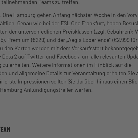
e teilnehmenden Teams zu treffen.
SL One Hamburg gehen Anfang nächster Woche in den Vorv
ältlich. Genau wie bei der ESL One Frankfurt, haben Besu
en der unterschiedlichen Preisklassen (zzgl. Gebühren): 
), Premium (€229) und der „Aegis Experience” (€2.999 für 
 zu den Karten werden mit dem Verkaufsstart bekanntgegeb
 Dota 2 auf
Twitter
und
Facebook
, um alle relevanten Upd
zu erhalten. Weitere Informationen im Hinblick auf die
den und allgemeine Details zur Veranstaltung erhalten Sie 
ür erste Impressionen sollten Sie darüber hinaus einen Blic
 Hamburg Ankündigungstrailer
werfen.
TEAM