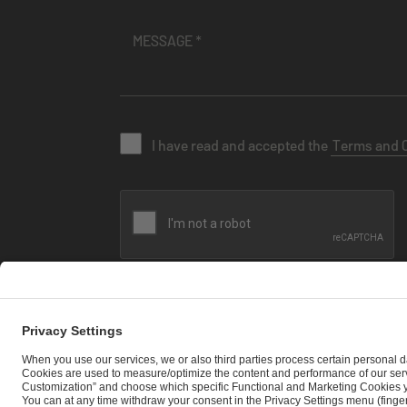
I have read and accepted the
Terms and 
SEND MESSAGE