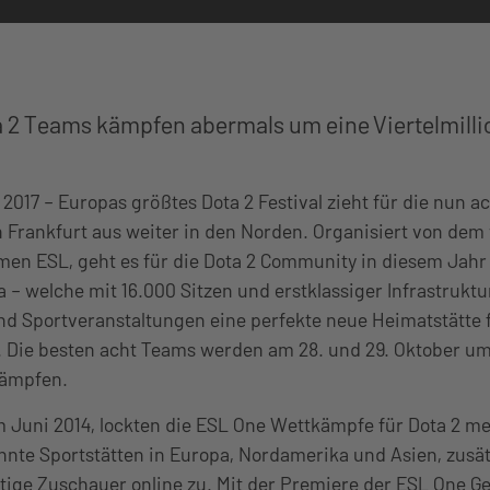
 2 Teams kämpfen abermals um eine Viertelmillio
r 2017 – Europas größtes Dota 2 Festival zieht für die nun 
 Frankfurt aus weiter in den Norden. Organisiert von dem
en ESL, geht es für die Dota 2 Community in diesem Jahr 
 – welche mit 16.000 Sitzen und erstklassiger Infrastruktu
nd Sportveranstaltungen eine perfekte neue Heimatstätte 
. Die besten acht Teams werden am 28. und 29. Oktober u
kämpfen.
 Juni 2014, lockten die ESL One Wettkämpfe für Dota 2 me
nte Sportstätten in Europa, Nordamerika und Asien, zusät
rtige Zuschauer online zu. Mit der Premiere der ESL One G