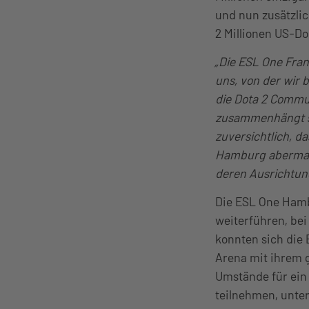
und nun zusätzlic
2 Millionen US-Do
„Die ESL One Fran
uns, von der wir 
die Dota 2 Commun
zusammenhängt s
zuversichtlich, 
Hamburg abermals 
deren Ausrichtung
Die ESL One Hamb
weiterführen, be
konnten sich die 
Arena mit ihrem 
Umstände für ein 
teilnehmen, unte