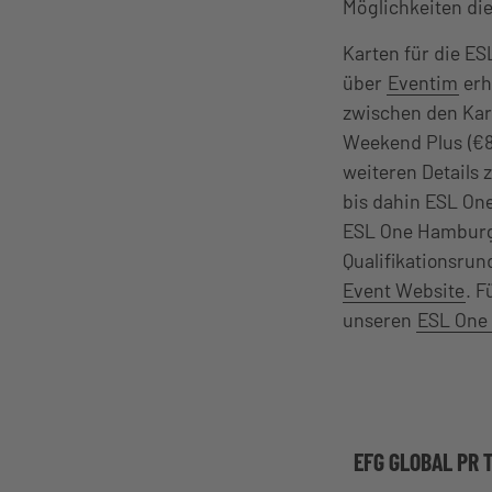
Möglichkeiten di
Karten für die E
über
Eventim
erh
zwischen den Kart
Weekend Plus (€85
weiteren Details
bis dahin ESL One
ESL One Hamburg 
Qualifikationsrun
Event Website
. F
unseren
ESL One
EFG GLOBAL PR 