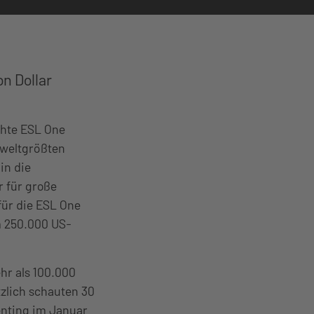
n Dollar
achte ESL One
 weltgrößten
in die
r für große
für die ESL One
m 250.000 US-
hr als 100.000
zlich schauten 30
enting im Januar