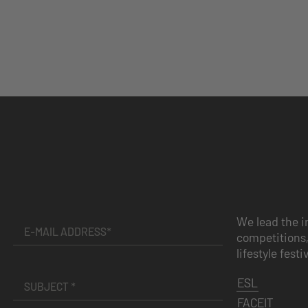
We lead the i
competitions,
lifestyle festi
ESL
FACEIT