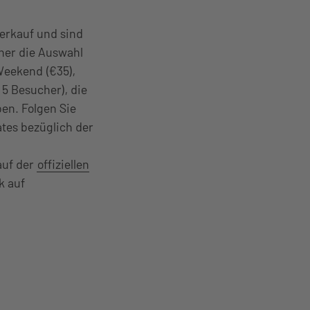
erkauf und sind
cher die Auswahl
Weekend (€35),
5 Besucher), die
en. Folgen Sie
ates bezüglich der
auf der
offiziellen
k auf