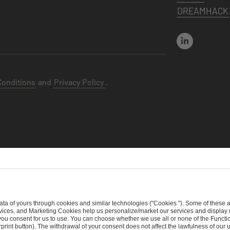
DREAMHACK
Conditions
and
Privacy Policy
.