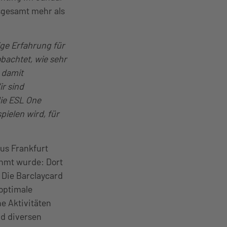
sgesamt mehr als
ige Erfahrung für
obachtet, wie sehr
 damit
ir sind
ie ESL One
ielen wird, für
us Frankfurt
ahmt wurde: Dort
 Die Barclaycard
optimale
e Aktivitäten
nd diversen